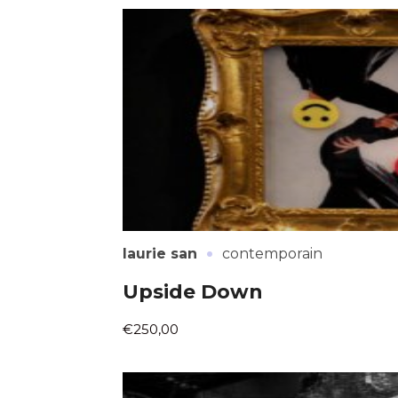
Adresse email
Nom
Adresse email
Prénom
·
laurie san
contemporain
Nom
Statut / Orga
Upside Down
Prénom
€250,00
J'accepte l
Statut / Orga