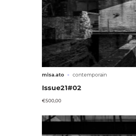
* Champ oblig
J'accepte l
* Champ oblig
·
misa.ato
contemporain
Issue21#02
€500,00