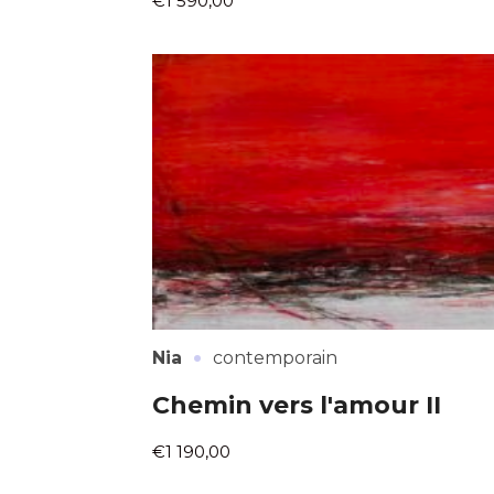
€1 590,00
·
Nia
contemporain
Chemin vers l'amour II
€1 190,00