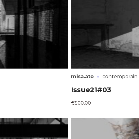
atoire
es
termes et conditions
atoire
·
misa.ato
contemporain
Issue21#03
€500,00