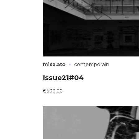
·
misa.ato
contemporain
Issue21#04
€500,00