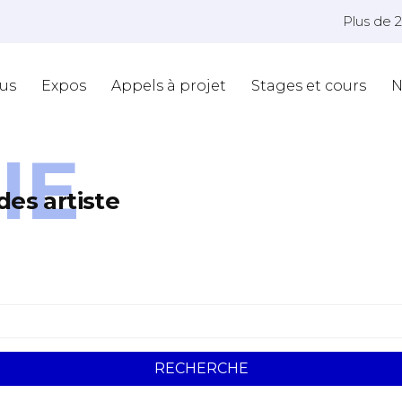
Plus de 
us
Expos
Appels à projet
Stages et cours
N
IE
des artiste
RECHERCHE