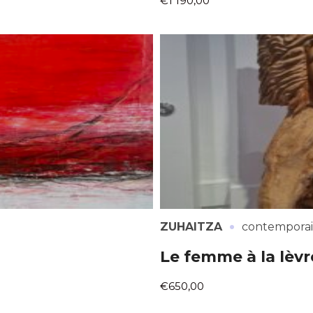
€1 190,00
·
ZUHAITZA
contempora
Le femme à la lèv
€650,00