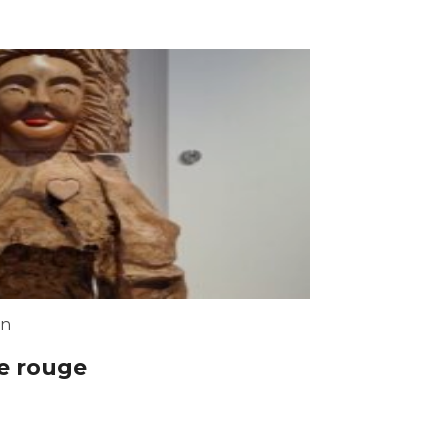
in
re rouge