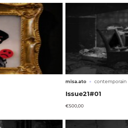
*
*
·
misa.ato
contemporain
nisation
Issue21#01
€500,00
es
termes et conditions
nisation