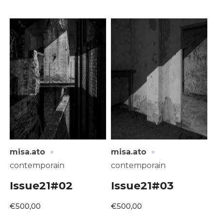
·
·
misa.ato
misa.ato
contemporain
contemporain
Issue21#02
Issue21#03
€500,00
€500,00