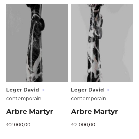
Adresse email*
Nom
·
·
Leger David
Leger David
Prénom
contemporain
contemporain
Adresse email*
Arbre Martyr
Arbre Martyr
Statut / Organisation
€2 000,00
€2 000,00
Nom
J'accepte les
termes et conditions