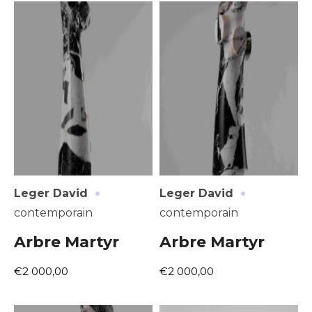
Prénom
* Champ obligatoire
Statut / Organisation
J'accepte les
termes et conditions
* Champ obligatoire
·
·
Leger David
Leger David
contemporain
contemporain
Arbre Martyr
Arbre Martyr
€2 000,00
€2 000,00