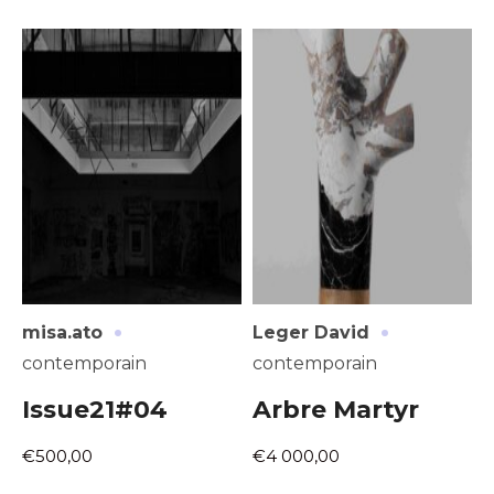
·
·
misa.ato
Leger David
contemporain
contemporain
Issue21#04
Arbre Martyr
€500,00
€4 000,00