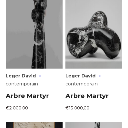
·
·
Leger David
Leger David
contemporain
contemporain
Arbre Martyr
Arbre Martyr
€2 000,00
€15 000,00