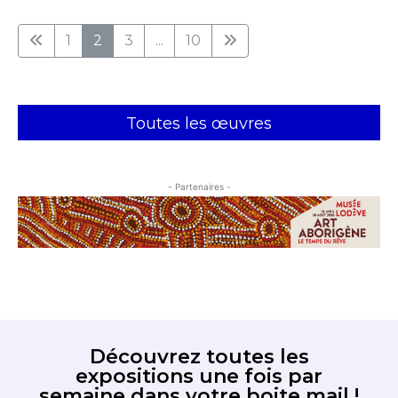
1
2
3
...
10
Toutes les œuvres
- Partenaires -
Découvrez toutes les
expositions une fois par
semaine dans votre boite mail !