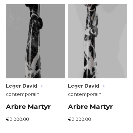
Adresse email*
Nom
·
·
Leger David
Leger David
Prénom
contemporain
contemporain
Adresse email*
Arbre Martyr
Arbre Martyr
Statut / Organisation
Nom
€2 000,00
€2 000,00
J'accepte les
termes et conditions