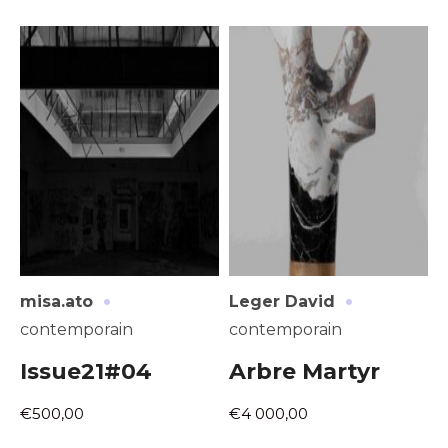
·
·
misa.ato
Leger David
contemporain
contemporain
Issue21#04
Arbre Martyr
€500,00
€4 000,00