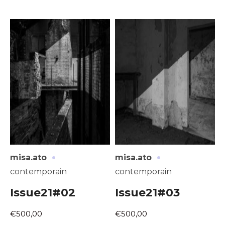
·
·
misa.ato
misa.ato
contemporain
contemporain
Issue21#02
Issue21#03
€500,00
€500,00