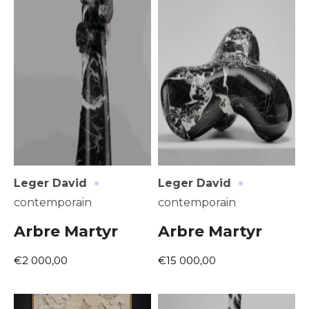
·
·
Leger David
Leger David
contemporain
contemporain
Arbre Martyr
Arbre Martyr
€2 000,00
€15 000,00