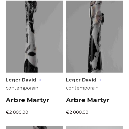
Prénom
* Champ obligatoire
Statut / Organisation
J'accepte les
termes et conditions
* Champ obligatoire
·
·
Leger David
Leger David
contemporain
contemporain
Arbre Martyr
Arbre Martyr
€2 000,00
€2 000,00