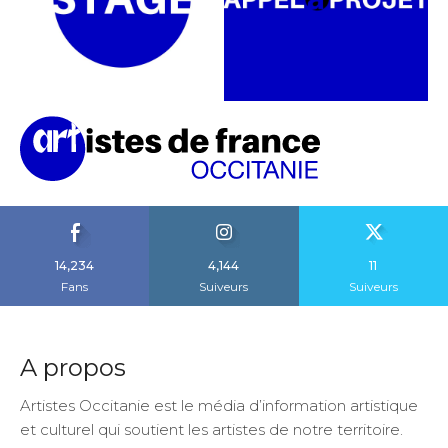
14,234
4,144
11
Fans
Suiveurs
Suiveurs
A propos