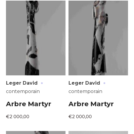
Prénom
* Champ obligatoire
Statut / Organisation
J'accepte les
termes et conditions
* Champ obligatoire
·
·
Leger David
Leger David
contemporain
contemporain
Arbre Martyr
Arbre Martyr
€2 000,00
€2 000,00