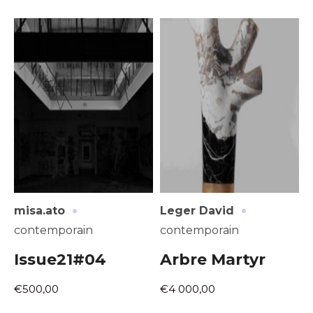
·
·
misa.ato
Leger David
contemporain
contemporain
Issue21#04
Arbre Martyr
€500,00
€4 000,00