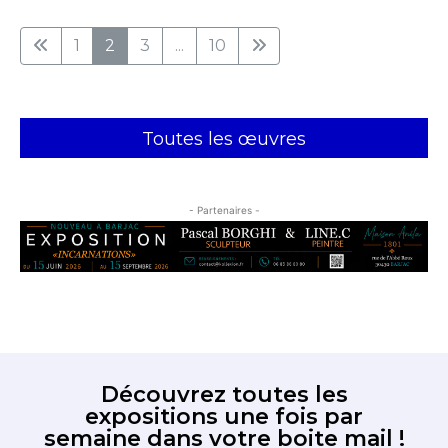
1
2
3
...
10
Toutes les œuvres
- Partenaires -
Découvrez toutes les