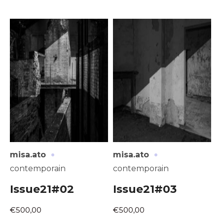
·
·
misa.ato
misa.ato
contemporain
contemporain
Issue21#02
Issue21#03
€500,00
€500,00