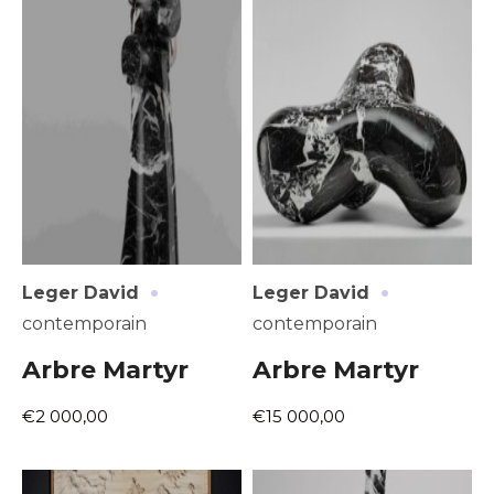
·
·
Leger David
Leger David
contemporain
contemporain
Arbre Martyr
Arbre Martyr
€2 000,00
€15 000,00