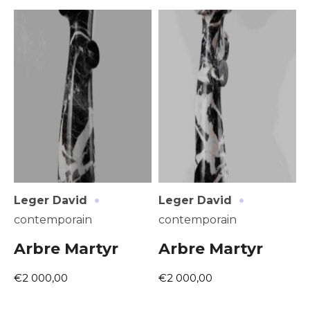
Adresse email*
Nom
·
·
Leger David
Leger David
Prénom
contemporain
contemporain
Adresse email*
Arbre Martyr
Arbre Martyr
Statut / Organisation
Nom
€2 000,00
€2 000,00
J'accepte les
termes et conditions