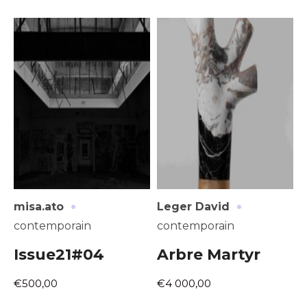
·
·
misa.ato
Leger David
contemporain
contemporain
Issue21#04
Arbre Martyr
€500,00
€4 000,00