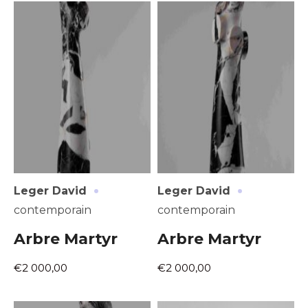
Prénom
* Champ obligatoire
Statut / Organisation
J'accepte les
termes et conditions
* Champ obligatoire
·
·
Leger David
Leger David
contemporain
contemporain
Arbre Martyr
Arbre Martyr
€2 000,00
€2 000,00