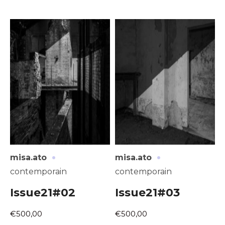
·
·
misa.ato
misa.ato
contemporain
contemporain
Issue21#02
Issue21#03
€500,00
€500,00