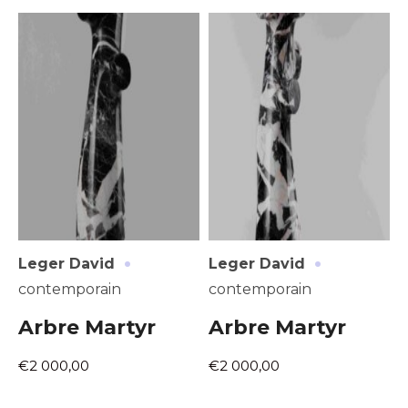
Adresse email*
Nom
·
·
Leger David
Leger David
Prénom
contemporain
contemporain
Adresse email*
Arbre Martyr
Arbre Martyr
Statut / Organisation
Nom
€2 000,00
€2 000,00
J'accepte les
termes et conditions