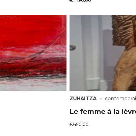
€1 190,00
·
ZUHAITZA
contempora
Le femme à la lèv
€650,00