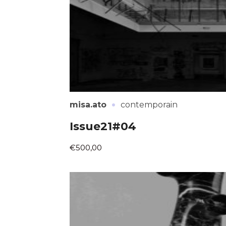
·
misa.ato
contemporain
Issue21#04
€500,00