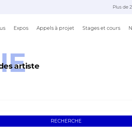
Plus de 
us
Expos
Appels à projet
Stages et cours
N
IE
des artiste
RECHERCHE