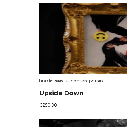
Adresse email
Nom
Adresse email
Prénom
·
laurie san
contemporain
Nom
Statut / Orga
Upside Down
Prénom
€250,00
J'accepte l
Statut / Orga