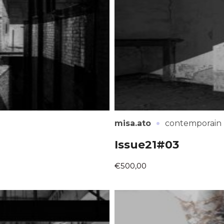
atoire
es
termes et conditions
atoire
·
misa.ato
contemporain
Issue21#03
€500,00