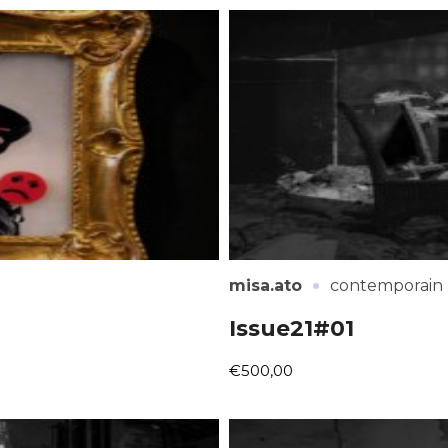
*
*
·
misa.ato
contemporain
nisation
Issue21#01
€500,00
es
termes et conditions
nisation