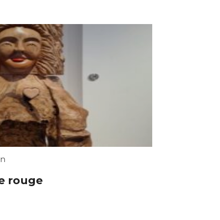
in
re rouge