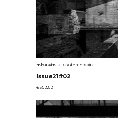
* Champ oblig
J'accepte l
* Champ oblig
·
misa.ato
contemporain
Issue21#02
€500,00