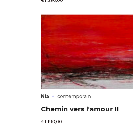
€1 590,00
·
Nia
contemporain
Chemin vers l'amour II
€1 190,00