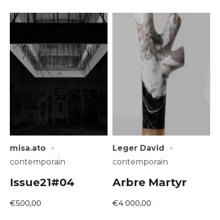
·
·
misa.ato
Leger David
contemporain
contemporain
Issue21#04
Arbre Martyr
€500,00
€4 000,00