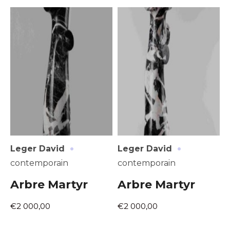
Adresse email*
Nom
·
·
Leger David
Leger David
Prénom
contemporain
contemporain
Adresse email*
Arbre Martyr
Arbre Martyr
Statut / Organisation
€2 000,00
€2 000,00
Nom
J'accepte les
termes et conditions