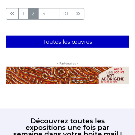
1
2
3
...
10
Toutes les œuvres
- Partenaires -
Découvrez toutes les
expositions une fois par
semaine dans votre boite mail !