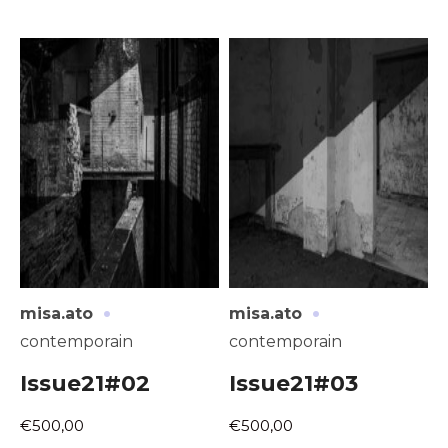
·
·
misa.ato
misa.ato
contemporain
contemporain
Issue21#02
Issue21#03
€500,00
€500,00