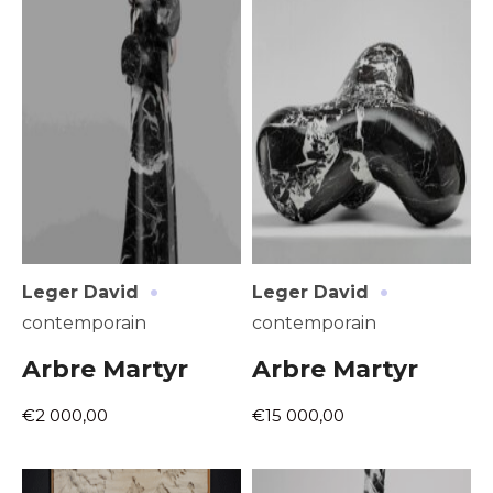
·
·
Leger David
Leger David
contemporain
contemporain
Arbre Martyr
Arbre Martyr
€2 000,00
€15 000,00