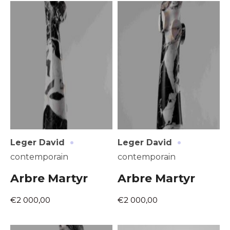
Prénom
* Champ obligatoire
Statut / Organisation
J'accepte les
termes et conditions
* Champ obligatoire
·
·
Leger David
Leger David
contemporain
contemporain
Arbre Martyr
Arbre Martyr
€2 000,00
€2 000,00