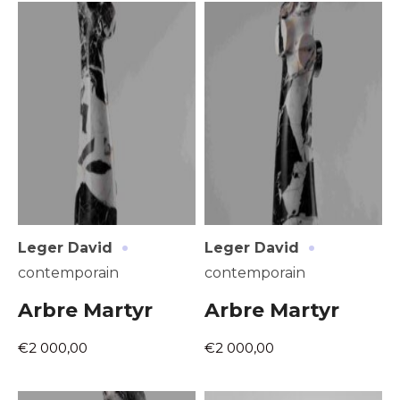
Prénom
* Champ obligatoire
Statut / Organisation
J'accepte les
termes et conditions
* Champ obligatoire
·
·
Leger David
Leger David
contemporain
contemporain
Arbre Martyr
Arbre Martyr
€2 000,00
€2 000,00