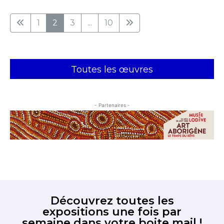
1
2
3
...
10
Toutes les œuvres
- Partenaires -
Découvrez toutes les
expositions une fois par
semaine dans votre boite mail !