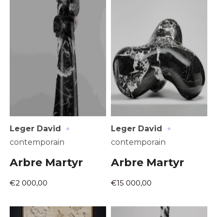
·
·
Leger David
Leger David
contemporain
contemporain
Arbre Martyr
Arbre Martyr
€2 000,00
€15 000,00