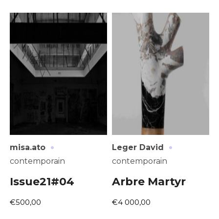
·
·
misa.ato
Leger David
contemporain
contemporain
Issue21#04
Arbre Martyr
€500,00
€4 000,00