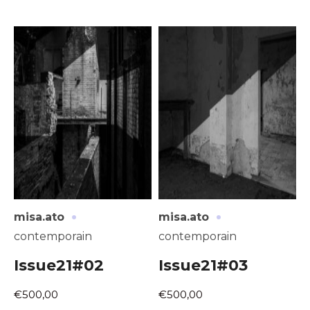
·
·
misa.ato
misa.ato
contemporain
contemporain
Issue21#02
Issue21#03
€500,00
€500,00