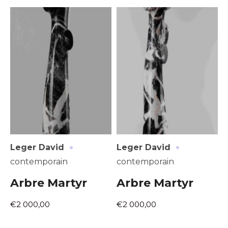
Adresse email*
Nom
·
·
Leger David
Leger David
Prénom
contemporain
contemporain
Adresse email*
Arbre Martyr
Arbre Martyr
Statut / Organisation
€2 000,00
€2 000,00
Nom
J'accepte les
termes et conditions