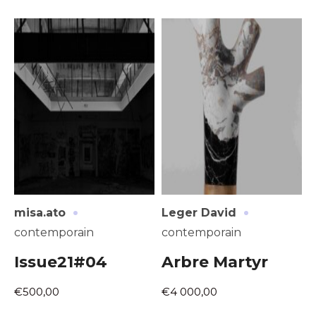
·
·
misa.ato
Leger David
contemporain
contemporain
Issue21#04
Arbre Martyr
€500,00
€4 000,00