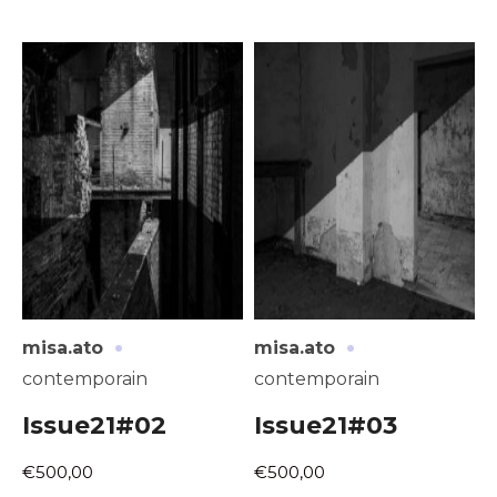
·
·
misa.ato
misa.ato
contemporain
contemporain
Issue21#02
Issue21#03
€500,00
€500,00