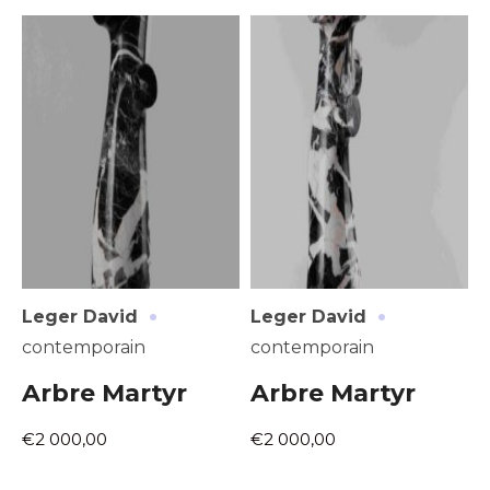
Adresse email*
Nom
·
·
Leger David
Leger David
contemporain
contemporain
Prénom
Arbre Martyr
Arbre Martyr
Adresse email*
Statut / Organisation
€2 000,00
€2 000,00
Nom