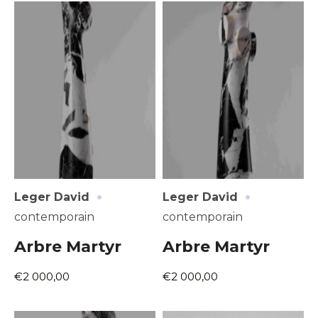
J'accepte les
termes et conditions
Prénom
* Champ obligatoire
Statut / Organisation
J'accepte les
termes et conditions
* Champ obligatoire
·
·
Leger David
Leger David
contemporain
contemporain
Arbre Martyr
Arbre Martyr
€2 000,00
€2 000,00