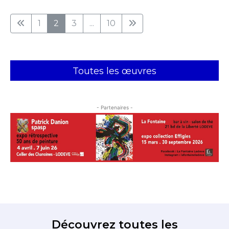
1
2
3
...
10
Toutes les œuvres
- Partenaires -
Découvrez toutes les
expositions une fois par
semaine dans votre boite mail !