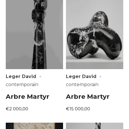
·
·
Leger David
Leger David
contemporain
contemporain
Arbre Martyr
Arbre Martyr
€2 000,00
€15 000,00