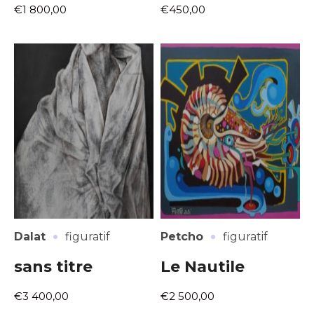
€1 800,00
€450,00
Nom
J'accepte les
termes et conditions
Prénom
* Champ obligatoire
Statut / Organisation
J'accepte les
termes et conditions
* Champ obligatoire
·
·
Dalat
figuratif
Petcho
figuratif
sans titre
Le Nautile
€3 400,00
€2 500,00