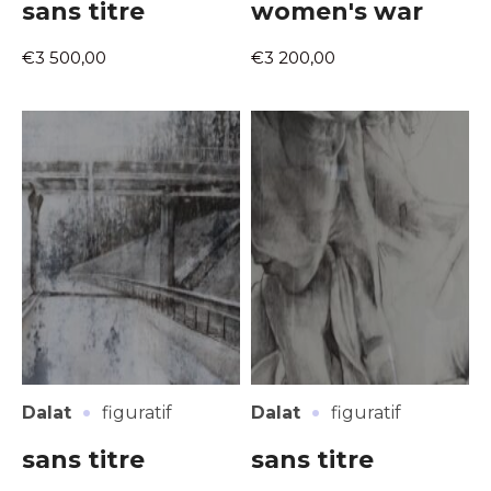
sans titre
women's war
€3 500,00
€3 200,00
Adresse email*
Nom
·
·
Dalat
figuratif
Dalat
figuratif
Prénom
Adresse email*
sans titre
sans titre
Statut / Organisation