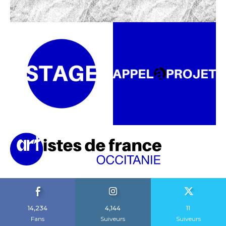
14,234
4,144
11
Fans
Suiveurs
Suiveurs