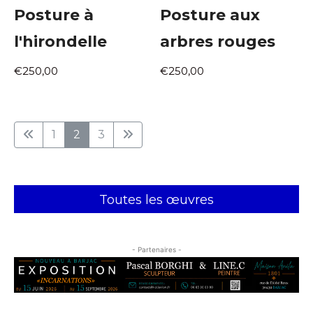
Posture à
Posture aux
l'hirondelle
arbres rouges
€250,00
€250,00
1
2
3
Toutes les œuvres
- Partenaires -