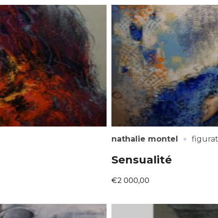
*
*
·
nathalie montel
figurat
nisation
Sensualité
€2 000,00
es
termes et conditions
nisation