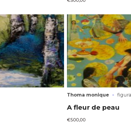
€500,00
·
Thoma monique
figura
A fleur de peau
€500,00