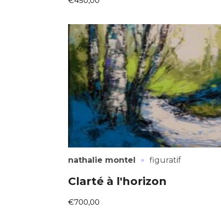
€450,00
·
nathalie montel
figuratif
Clarté à l'horizon
€700,00