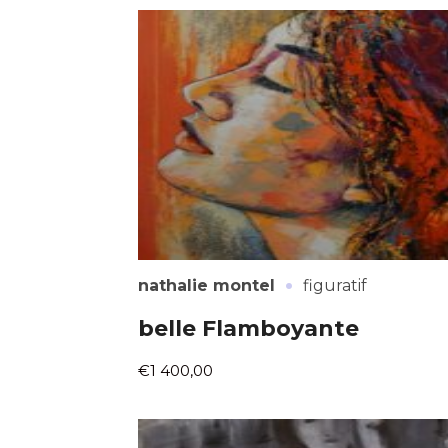
Adresse email
Nom
Adresse email
Prénom
·
nathalie montel
figuratif
Nom
Statut / Orga
belle Flamboyante
Prénom
€1 400,00
J'accepte l
Statut / Orga