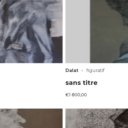
atoire
es
termes et conditions
atoire
·
Dalat
figuratif
sans titre
€1 800,00