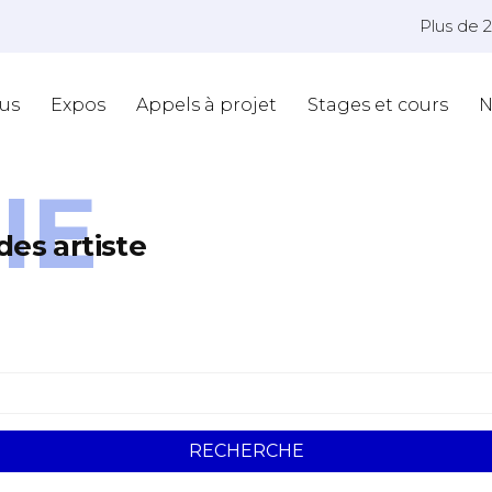
Plus de 
us
Expos
Appels à projet
Stages et cours
N
IE
des artiste
RECHERCHE