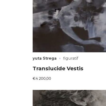
* Champ oblig
J'accepte l
* Champ oblig
·
yuta Strega
figuratif
Translucide Vestis
€4 200,00