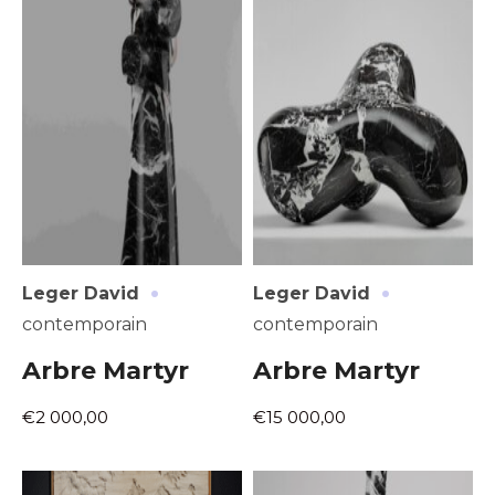
·
·
Leger David
Leger David
contemporain
contemporain
Arbre Martyr
Arbre Martyr
€2 000,00
€15 000,00