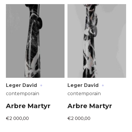
Adresse email*
Nom
·
·
Leger David
Leger David
Prénom
contemporain
contemporain
Adresse email*
Arbre Martyr
Arbre Martyr
Statut / Organisation
€2 000,00
€2 000,00
Nom
J'accepte les
termes et conditions