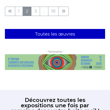
1
2
3
...
10
Toutes les œuvres
- Partenaires -
Découvrez toutes les
expositions une fois par
semaine dans votre boite mail !