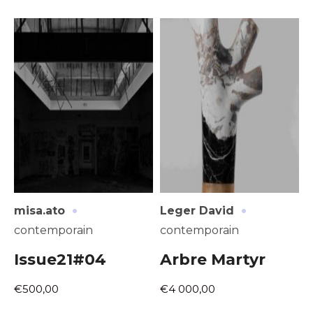
·
·
misa.ato
Leger David
contemporain
contemporain
Issue21#04
Arbre Martyr
€500,00
€4 000,00