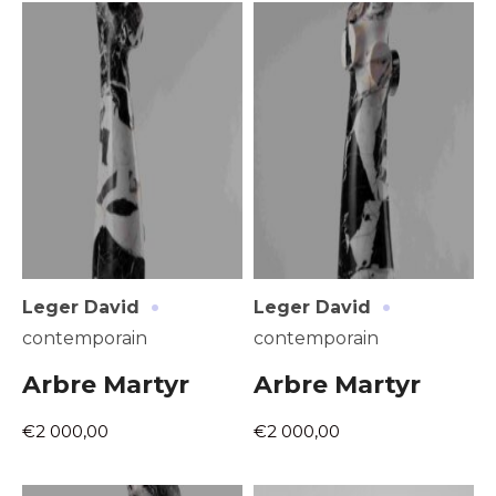
Prénom
* Champ obligatoire
Statut / Organisation
J'accepte les
termes et conditions
* Champ obligatoire
·
·
Leger David
Leger David
contemporain
contemporain
Arbre Martyr
Arbre Martyr
€2 000,00
€2 000,00