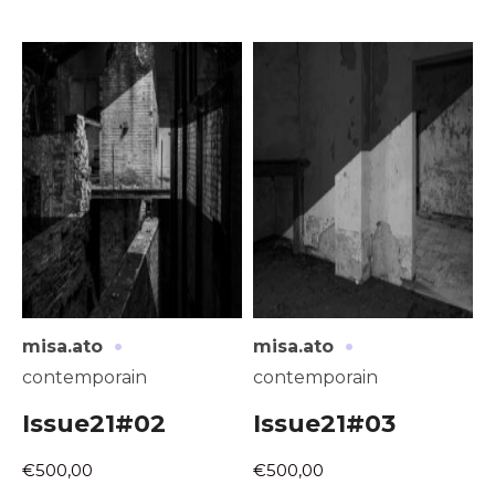
·
·
misa.ato
misa.ato
contemporain
contemporain
Issue21#02
Issue21#03
€500,00
€500,00