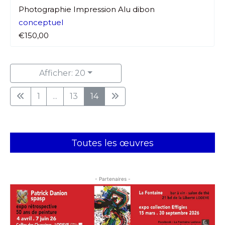
Photographie Impression Alu dibon
conceptuel
€150,00
Afficher: 20
1
...
13
14
Toutes les œuvres
- Partenaires -