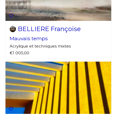
Adresse email*
Nom
BELLIERE Françoise
Mauvais temps
Prénom
Acrylique et techniques mixtes
Adresse email*
€1 000,00
Statut / Organisation
Nom
J'accepte les
termes et conditions
Prénom
* Champ obligatoire
Statut / Organisation
J'accepte les
termes et conditions