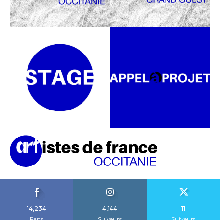
14,234
4,144
11
Fans
Suiveurs
Suiveurs