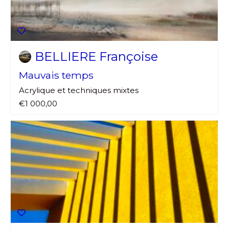
Adresse email*
Nom
BELLIERE Françoise
Mauvais temps
Prénom
Acrylique et techniques mixtes
Adresse email*
€1 000,00
Statut / Organisation
Nom
J'accepte les
termes et conditions
Prénom
* Champ obligatoire
Statut / Organisation