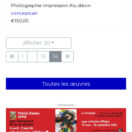
Photographie Impression Alu dibon
conceptuel
€150,00
Afficher: 20
1
...
13
14
Toutes les œuvres
- Partenaires -