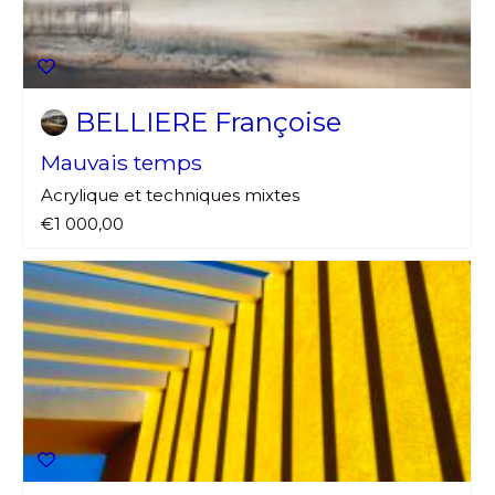
Adresse email*
Nom
BELLIERE Françoise
Mauvais temps
Prénom
Acrylique et techniques mixtes
Adresse email*
€1 000,00
Statut / Organisation
Nom
J'accepte les
termes et conditions
Prénom
* Champ obligatoire
Statut / Organisation
J'accepte les
termes et conditions