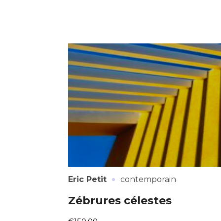
Adresse email
Prénom
Nom
Statut / Orga
Prénom
J'accepte l
Statut / Orga
* Champ oblig
J'accepte l
·
Eric Petit
contemporain
* Champ oblig
Zébrures célestes