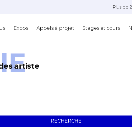
Plus de 
us
Expos
Appels à projet
Stages et cours
N
IE
des artiste
*
RECHERCHE