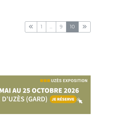
1
...
9
10