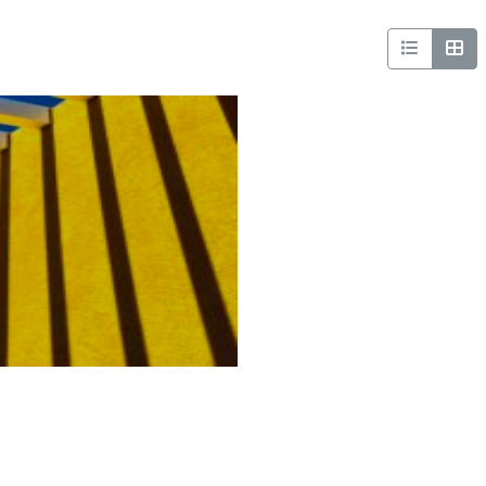
*
nisation
es
termes et conditions
nisation
atoire
es
termes et conditions
atoire