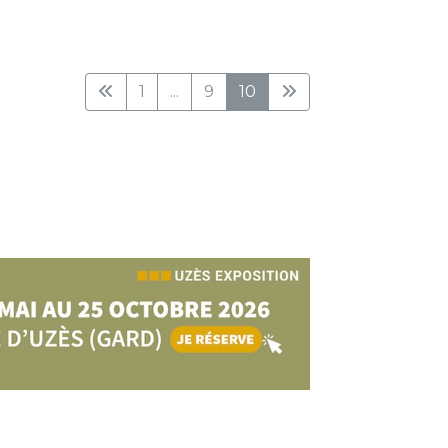
1
...
9
10