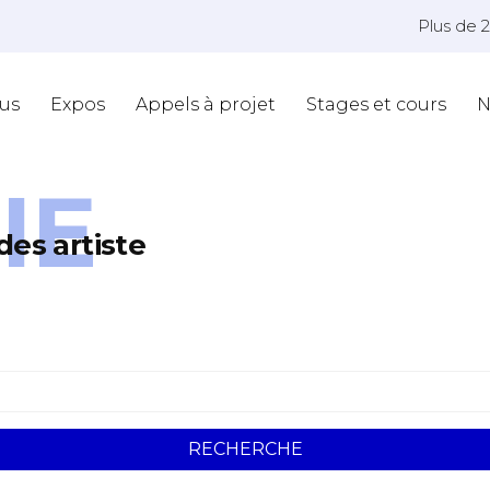
Plus de 
us
Expos
Appels à projet
Stages et cours
N
IE
des artiste
*
RECHERCHE