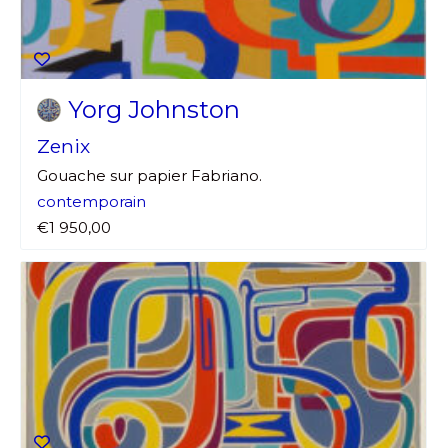
Statut / Organisation
Nom
J'accepte les
termes et conditions
Yorg Johnston
Prénom
Zenix
* Champ obligatoire
Gouache sur papier Fabriano.
Statut / Organisation
contemporain
€1 950,00
J'accepte les
termes et conditions
* Champ obligatoire