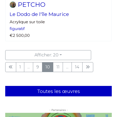
PETCHO
Le Dodo de l'île Maurice
Acrylique sur toile
figuratif
€2 500,00
Afficher: 20
1
...
9
10
11
...
14
Toutes les œuvres
- Partenaires -