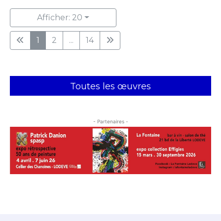
Afficher: 20
1
2
...
14
Toutes les œuvres
- Partenaires -