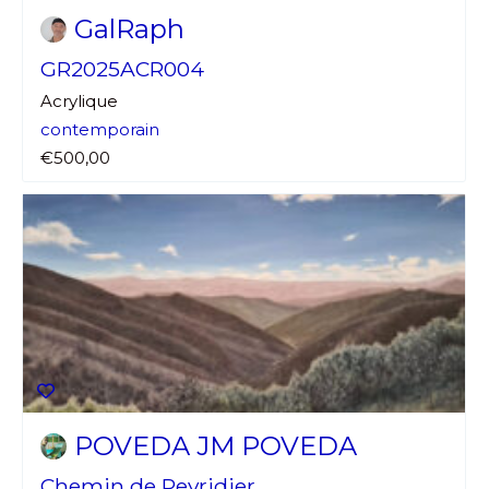
GalRaph
GR2025ACR004
Acrylique
contemporain
€500,00
Adresse email*
Nom
Prénom
Adresse email*
Statut / Organisation
POVEDA JM POVEDA
Nom
Chemin de Peyridier