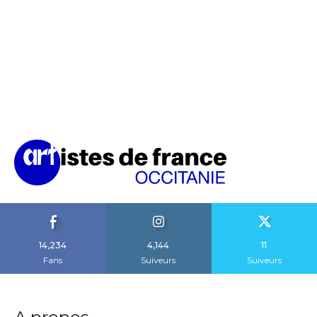
14,234
4,144
11
Fans
Suiveurs
Suiveurs