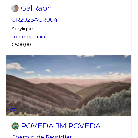
GalRaph
GR2025ACR004
Acrylique
contemporain
€500,00
Adresse email*
Nom
Prénom
Adresse email*
Statut / Organisation
POVEDA JM POVEDA
Nom
Chemin de Peyridier