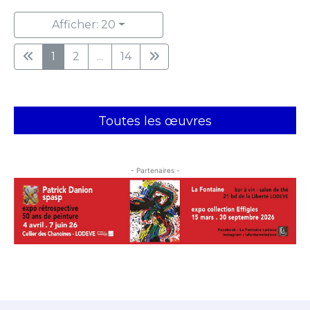
Afficher: 20
1
2
...
14
Toutes les œuvres
- Partenaires -