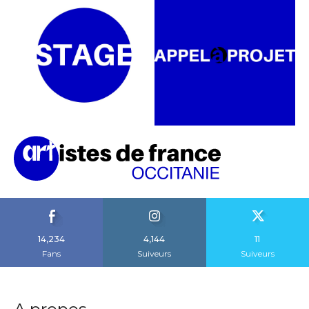
14,234
4,144
11
Fans
Suiveurs
Suiveurs