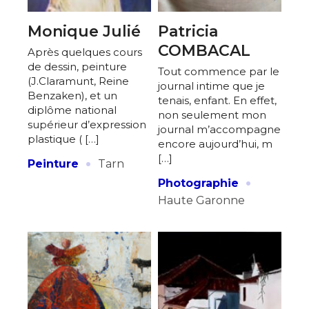
* Champ obligatoire
Statut / Organisation
Monique Julié
Patricia
COMBACAL
Après quelques cours
J'accepte les
termes et conditions
de dessin, peinture
Tout commence par le
(J.Claramunt, Reine
journal intime que je
Benzaken), et un
tenais, enfant. En effet,
diplôme national
non seulement mon
* Champ obligatoire
supérieur d’expression
journal m’accompagne
plastique ( […]
encore aujourd’hui, m
·
[…]
Peinture
Tarn
·
Photographie
Haute Garonne