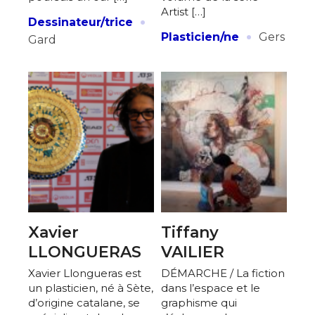
Artist […]
·
Dessinateur/trice
·
Plasticien/ne
Gers
Gard
Xavier
Tiffany
LLONGUERAS
VAILIER
Xavier Llongueras est
DÉMARCHE / La fiction
un plasticien, né à Sète,
dans l’espace et le
d’origine catalane, se
graphisme qui