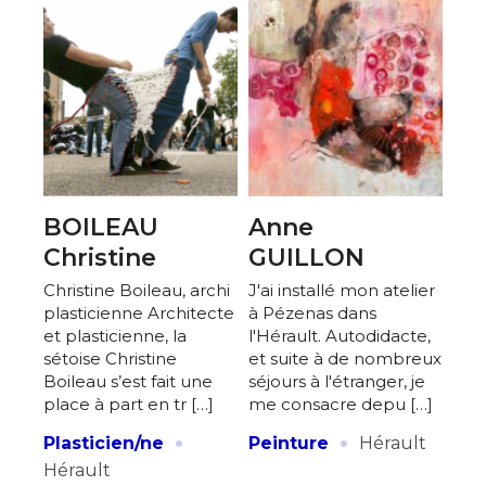
BOILEAU
Anne
Christine
GUILLON
Christine Boileau, archi
J'ai installé mon atelier
plasticienne Architecte
à Pézenas dans
et plasticienne, la
l'Hérault. Autodidacte,
sétoise Christine
et suite à de nombreux
Boileau s’est fait une
séjours à l'étranger, je
place à part en tr […]
me consacre depu […]
·
·
Plasticien/ne
Peinture
Hérault
Hérault