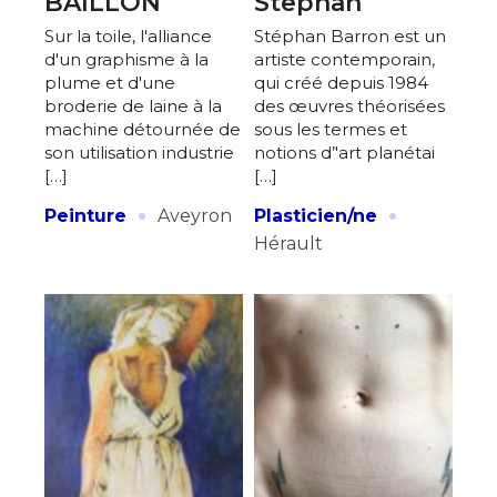
BAILLON
Stephan
Sur la toile, l'alliance
Stéphan Barron est un
d'un graphisme à la
artiste contemporain,
plume et d'une
qui créé depuis 1984
broderie de laine à la
des œuvres théorisées
machine détournée de
sous les termes et
Adresse email*
son utilisation industrie
notions d’'art planétai
[…]
[…]
·
·
Nom
Peinture
Aveyron
Plasticien/ne
Hérault
Prénom
Adresse email*
Statut / Organisation
Nom
J'accepte les
termes et conditions
Prénom