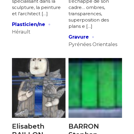
spécialisant dans la
s’échappe de son
sculpture, la peinture
cadre… ombres,
et l’architect […]
transparences,
superposition des
·
Plasticien/ne
plans e […]
Hérault
·
Gravure
Pyrénées Orientales
Elisabeth
BARRON