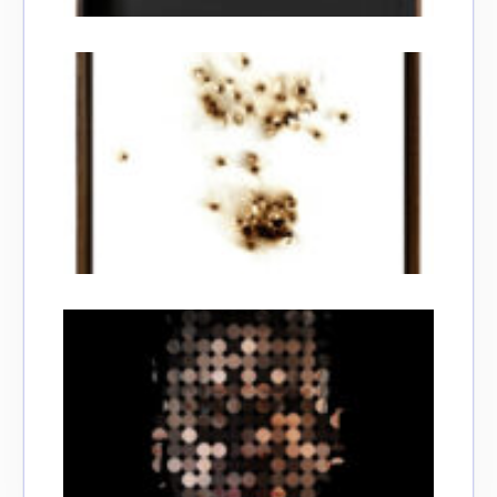
Adresse email*
Nom
Prénom
Adresse email*
Statut / Organisation
Nom
J'accepte les
termes et conditions
Prénom
* Champ obligatoire
Statut / Organisation