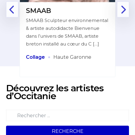
E
SMAAB
RI
, je
SMAAB Sculpteur environnemental
Mon 
 de
& artiste autodidacte Bienvenue
touj
dans l’univers de SMAAB, artiste
dans
breton installé au cœur du C […]
form
[…]
·
Collage
Haute Garonne
Plas
Découvrez les artistes
d’Occitanie
RECHERCHE