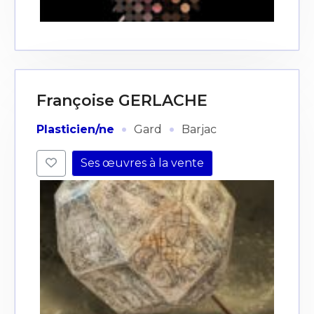
J'accepte les
termes et conditions
* Champ obligatoire
Françoise GERLACHE
·
·
Plasticien/ne
Gard
Barjac
Ses œuvres à la vente