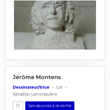
Jérôme Montens
·
·
Dessinateur/trice
Lot
Sénaillac Latronquière
Ses œuvres à la vente