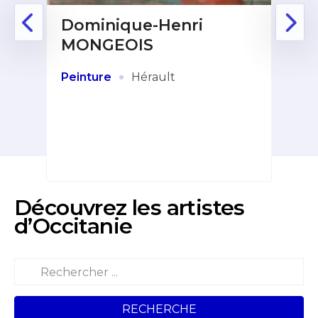
Dominique-Henri
Fr
MONGEOIS
:
Déco
Dans
arti
·
Peinture
Hérault
re de
humo
musi
Plas
Découvrez les artistes
d’Occitanie
RECHERCHE