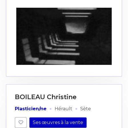
BOILEAU Christine
·
·
Plasticien/ne
Hérault
Sète
Ses œuvres à la vente