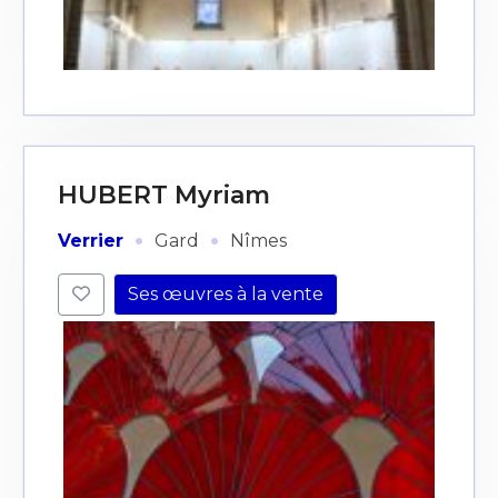
HUBERT Myriam
·
·
Verrier
Gard
Nîmes
Ses œuvres à la vente