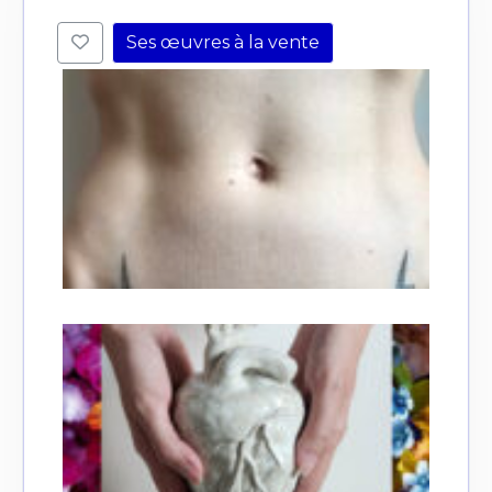
Adresse email*
Ses œuvres à la vente
Nom
Prénom
Adresse email*
Statut / Organisation
Nom
J'accepte les
termes et conditions
Prénom
* Champ obligatoire
Statut / Organisation