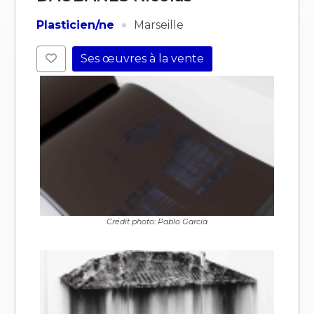
·
Plasticien/ne
Marseille
Ses œuvres à la vente
Crédit photo: Pablo Garcia