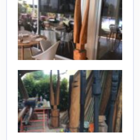
Adresse email*
Nom
Prénom
Adresse email*
Statut / Organisation
Nom
J'accepte les
termes et conditions
Prénom
* Champ obligatoire
Statut / Organisation