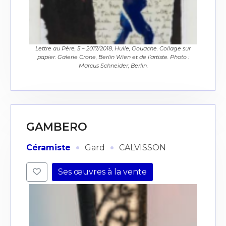
Lettre au Père, 5 – 2017/2018, Huile, Gouache. Collage sur
papier. Galerie Crone, Berlin Wien et de l’artiste. Photo :
Marcus Schneider, Berlin.
GAMBERO
·
·
Céramiste
Gard
CALVISSON
Ses œuvres à la vente