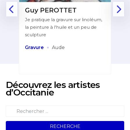
Guy PEROTTET
D
Je pratique la gravure sur linoléum,
Aprè
la peinture à l'huile et un peu de
la f
ur de
sculpture
dans
indé
et
·
Gravure
Aude
Pei
Découvrez les artistes
d’Occitanie
RECHERCHE