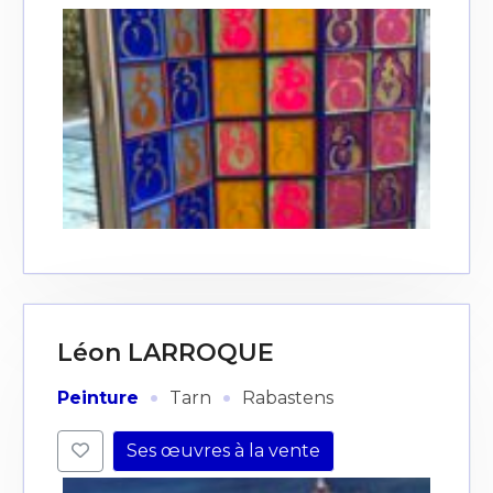
J'accepte les
termes et conditions
* Champ obligatoire
Léon LARROQUE
·
·
Peinture
Tarn
Rabastens
Ses œuvres à la vente