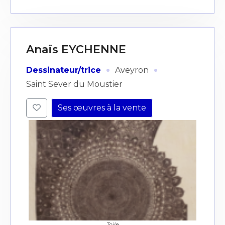
Anaïs EYCHENNE
·
·
Dessinateur/trice
Aveyron
Saint Sever du Moustier
Ses œuvres à la vente
Toile