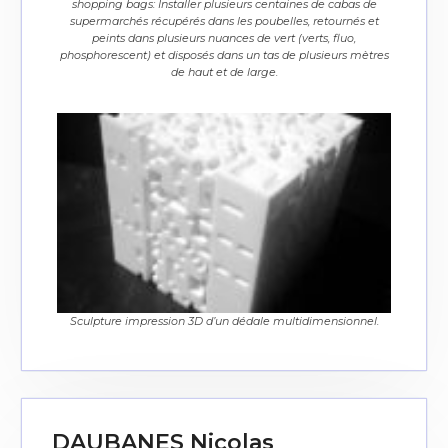
shopping bags: Installer plusieurs centaines de cabas de
supermarchés récupérés dans les poubelles, retournés et
peints dans plusieurs nuances de vert (verts, fluo,
phosphorescent) et disposés dans un tas de plusieurs mètres
de haut et de large.
Sculpture impression 3D d’un dédale multidimensionnel.
DAUBANES Nicolas