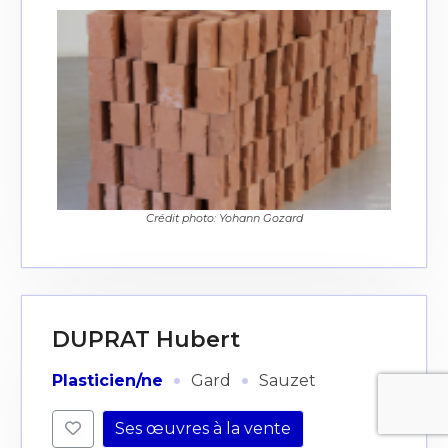
Crédit photo: Yohann Gozard
DUPRAT Hubert
·
·
Plasticien/ne
Gard
Sauzet
Ses œuvres à la vente