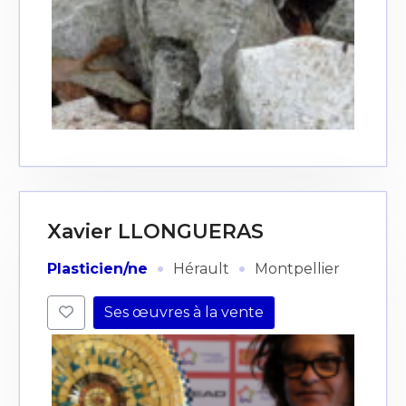
Xavier LLONGUERAS
·
·
Plasticien/ne
Hérault
Montpellier
Ses œuvres à la vente