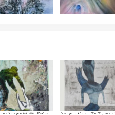
*
*
nisation
es
termes et conditions
nisation
ir und Estragon, hst, 2020. ©Galerie
Un ange en bleu-1 – 2017/2018, Huile, 