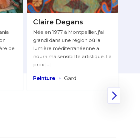
Claire Degans
BE
Do
ania
Née en 1977 à Montpellier, j'ai
ion
grandi dans une région où la
Mlle
ière de
lumière méditerranéenne a
06 7
nourri ma sensibilité artistique. La
réali
prox […]
figur
Huile
·
Peinture
Gard
Coll