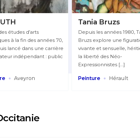
UTH
Tania Bruzs
des études d’arts
Depuis les années 1980, T
ues à la fin des années 70,
Bruzs explore une figurat
uis lancé dans une carrière
vivante et sensuelle, hérit
trateur indépendant : public
la liberté des Néo-
Expressionnistes […]
·
·
re
Aveyron
Peinture
Hérault
Occitanie