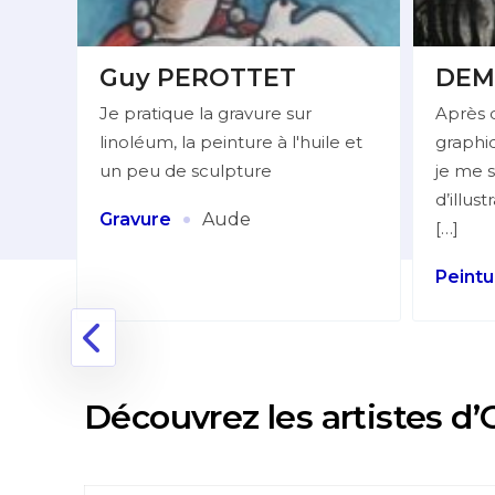
Guy PEROTTET
DEM
Je pratique la gravure sur
Après 
linoléum, la peinture à l'huile et
graphiq
lleur
un peu de sculpture
je me s
d’illus
:
·
Gravure
Aude
[…]
Peintu
nne
Découvrez les artistes d’