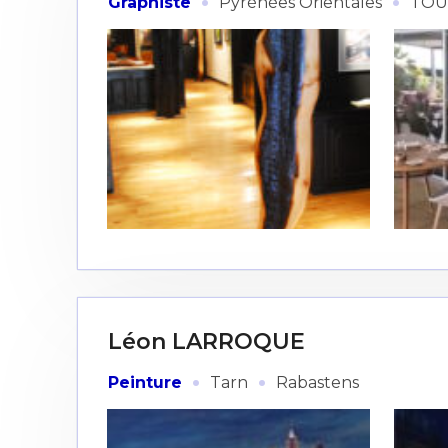
·
·
Graphiste
Pyrénées Orientales
TOU
Léon LARROQUE
·
·
Peinture
Tarn
Rabastens