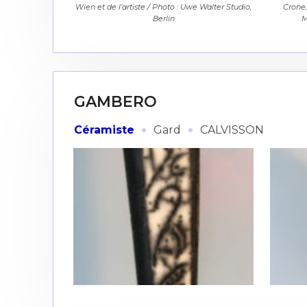
* Champ oblig
Wien et de l’artiste / Photo : Uwe Walter Studio,
Crone,
Berlin
M
J'accepte l
* Champ oblig
GAMBERO
·
·
Céramiste
Gard
CALVISSON