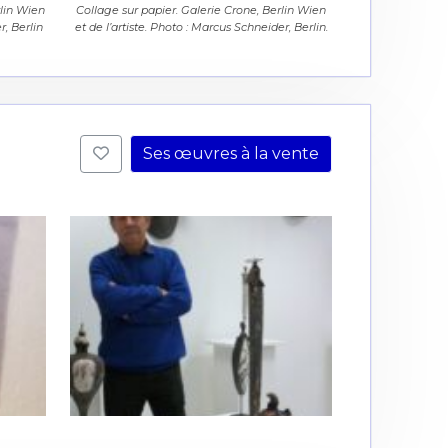
rlin Wien
Collage sur papier. Galerie Crone, Berlin Wien
r, Berlin
et de l’artiste. Photo : Marcus Schneider, Berlin.
Ses œuvres à la vente