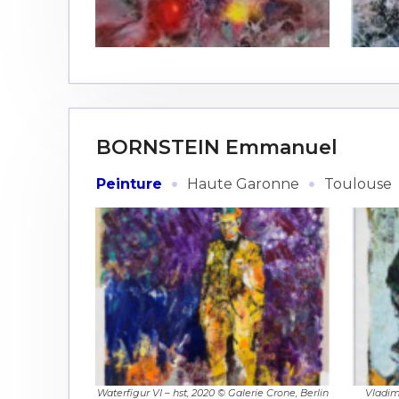
Adresse email
BORNSTEIN Emmanuel
Nom
·
·
Peinture
Haute Garonne
Toulouse
Adresse email
Prénom
Nom
Statut / Orga
Prénom
J'accepte l
Statut / Orga
Waterfigur VI – hst, 2020 © Galerie Crone, Berlin
Vladim