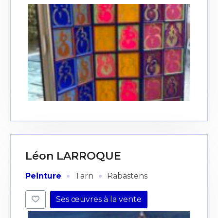
J'accepte les
termes et conditions
* Champ obligatoire
Léon LARROQUE
·
·
Peinture
Tarn
Rabastens
Ses œuvres à la vente