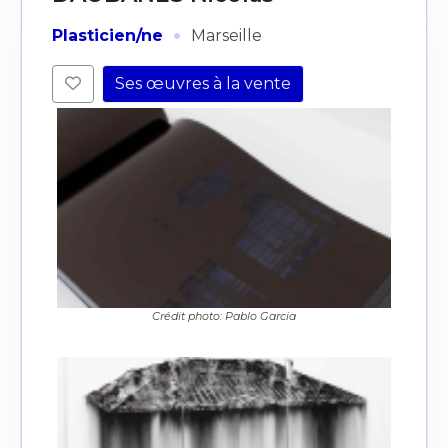
·
Plasticien/ne
Marseille
Ses œuvres à la vente
Crédit photo: Pablo Garcia