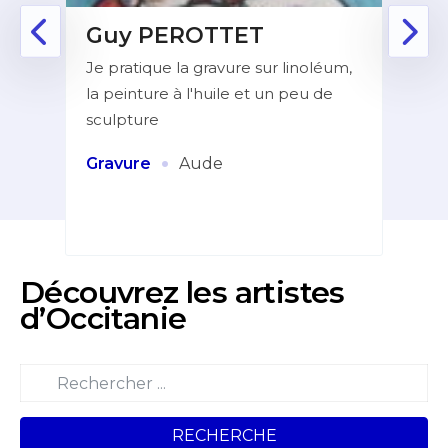
Guy PEROTTET
D
Je pratique la gravure sur linoléum,
Aprè
la peinture à l'huile et un peu de
la f
ur de
sculpture
dans
indé
et
·
Gravure
Aude
Pei
Découvrez les artistes
d’Occitanie
RECHERCHE