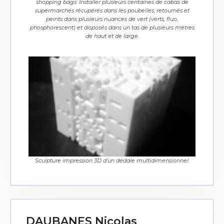
shopping bags: Installer plusieurs centaines de cabas de
supermarchés récupérés dans les poubelles, retournés et
peints dans plusieurs nuances de vert (verts, fluo,
phosphorescent) et disposés dans un tas de plusieurs mètres
de haut et de large.
Sculpture impression 3D d’un dédale multidimensionnel.
DAUBANES Nicolas