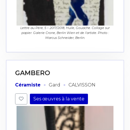
Lettre au Père, 5 – 2017/2018, Huile, Gouache. Collage sur
papier. Galerie Crone, Berlin Wien et de l’artiste. Photo :
Marcus Schneider, Berlin.
GAMBERO
·
·
Céramiste
Gard
CALVISSON
Ses œuvres à la vente