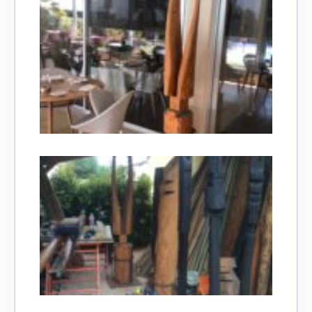
Adresse email*
Nom
Prénom
Adresse email*
Statut / Organisation
Nom
J'accepte les
termes et conditions
Prénom
* Champ obligatoire
Statut / Organisation