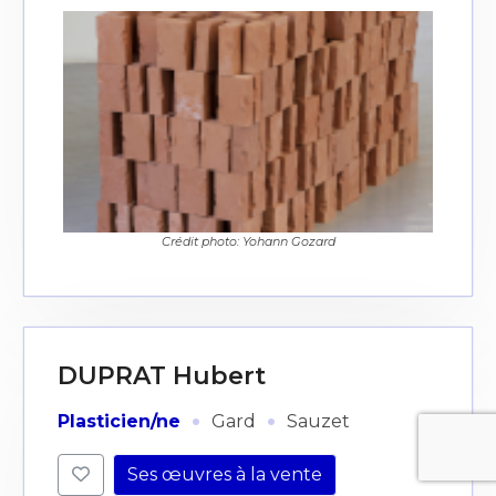
Crédit photo: Yohann Gozard
DUPRAT Hubert
·
·
Plasticien/ne
Gard
Sauzet
Ses œuvres à la vente