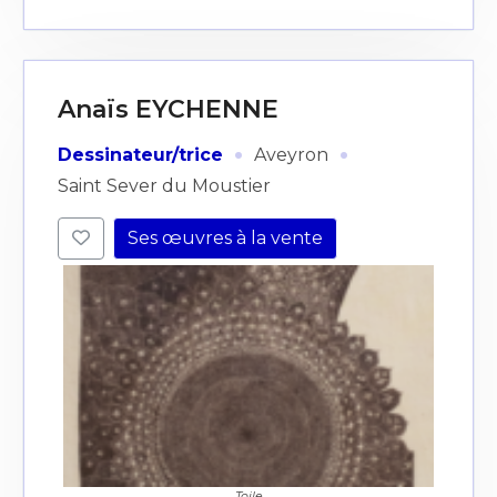
Anaïs EYCHENNE
·
·
Dessinateur/trice
Aveyron
Saint Sever du Moustier
Ses œuvres à la vente
Toile