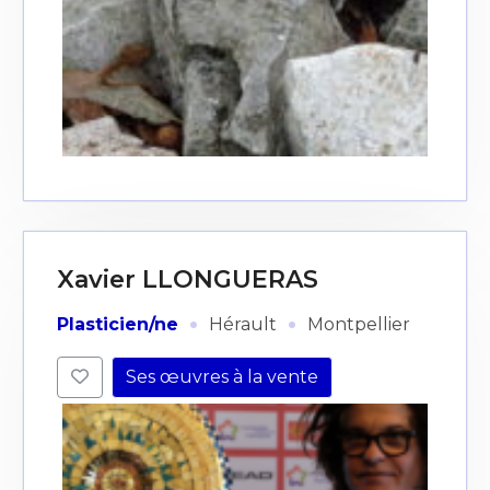
Xavier LLONGUERAS
·
·
Plasticien/ne
Hérault
Montpellier
Ses œuvres à la vente