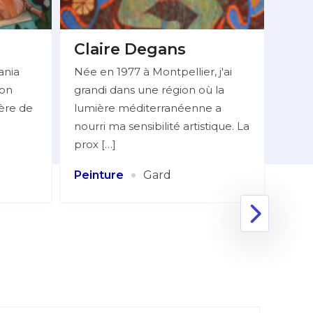
Claire Degans
BE
Do
ania
Née en 1977 à Montpellier, j'ai
ion
grandi dans une région où la
Mlle
ière de
lumière méditerranéenne a
06 7
nourri ma sensibilité artistique. La
réali
prox […]
figur
Huile
·
Peinture
Gard
Coll