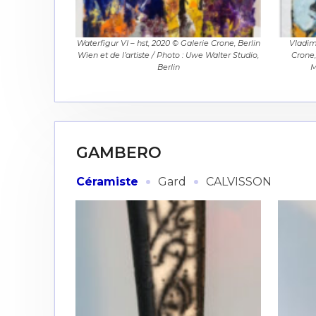
Waterfigur VI – hst, 2020 © Galerie Crone, Berlin
Vladim
Wien et de l’artiste / Photo : Uwe Walter Studio,
Crone,
Berlin
M
Adresse email
Nom
GAMBERO
Adresse email
·
·
Prénom
Céramiste
Gard
CALVISSON
Nom
Statut / Orga
Prénom
J'accepte l
Statut / Orga