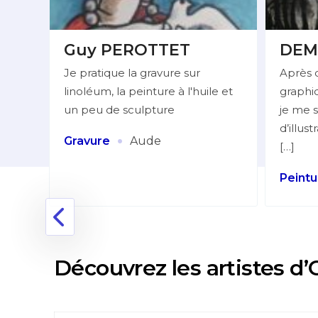
Guy PEROTTET
DEM
Je pratique la gravure sur
Après 
linoléum, la peinture à l'huile et
graphiq
lleur
un peu de sculpture
je me s
d’illus
:
·
Gravure
Aude
[…]
Peintu
nne
Découvrez les artistes d’