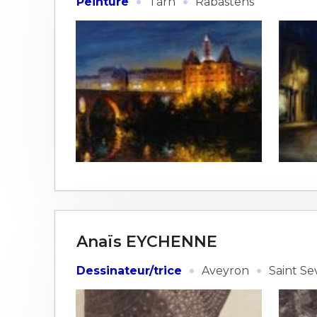
·
·
Peinture
Tarn
Rabastens
Anaïs EYCHENNE
·
·
Dessinateur/trice
Aveyron
Saint Se