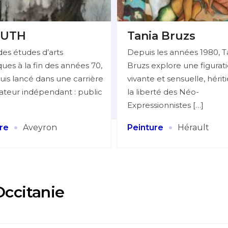
UTH
Tania Bruzs
des études d’arts
Depuis les années 1980, T
ues à la fin des années 70,
Bruzs explore une figurat
uis lancé dans une carrière
vivante et sensuelle, hérit
trateur indépendant : public
la liberté des Néo-
Expressionnistes […]
·
·
re
Aveyron
Peinture
Hérault
Occitanie