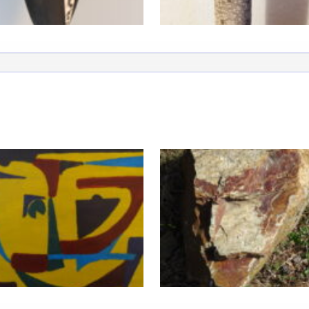
atoire
es
termes et conditions
atoire