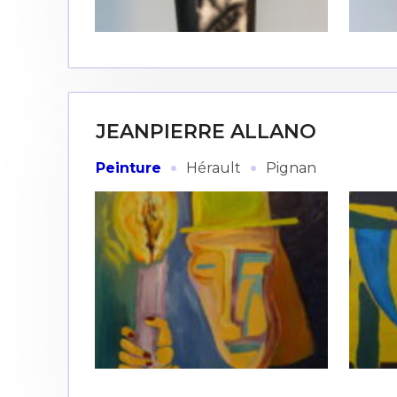
* Champ oblig
J'accepte l
* Champ oblig
JEANPIERRE ALLANO
·
·
Peinture
Hérault
Pignan