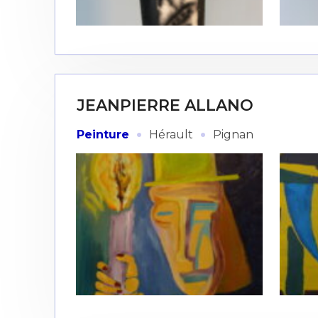
* Champ oblig
J'accepte l
* Champ oblig
JEANPIERRE ALLANO
·
·
Peinture
Hérault
Pignan