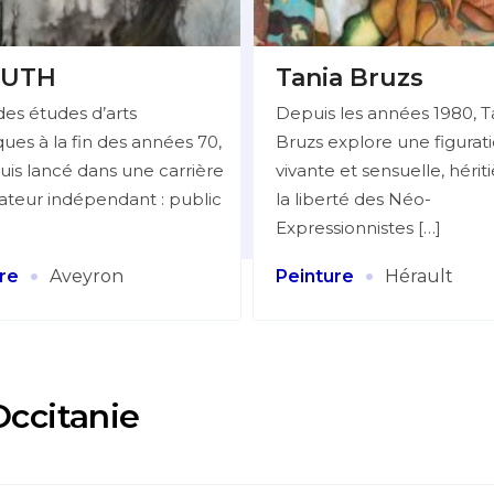
UTH
Tania Bruzs
des études d’arts
Depuis les années 1980, T
ues à la fin des années 70,
Bruzs explore une figurat
uis lancé dans une carrière
vivante et sensuelle, hérit
trateur indépendant : public
la liberté des Néo-
Expressionnistes […]
·
·
re
Aveyron
Peinture
Hérault
Occitanie