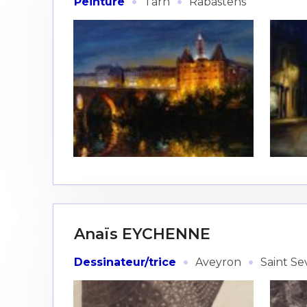
·
·
Peinture
Tarn
Rabastens
Anaïs EYCHENNE
·
·
Dessinateur/trice
Aveyron
Saint Se