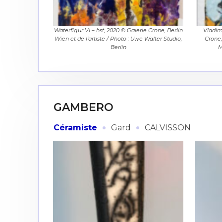
Waterfigur VI – hst, 2020 © Galerie Crone, Berlin
Vladim
Wien et de l’artiste / Photo : Uwe Walter Studio,
Crone,
Berlin
M
Adresse email
Nom
GAMBERO
Adresse email
·
·
Prénom
Céramiste
Gard
CALVISSON
Nom
Statut / Orga
Prénom
J'accepte l
Statut / Orga