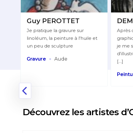
Guy PEROTTET
DEM
Je pratique la gravure sur
Après 
linoléum, la peinture à l'huile et
graphiq
lleur
un peu de sculpture
je me s
d’illus
:
·
Gravure
Aude
[…]
Peintu
nne
Découvrez les artistes d’