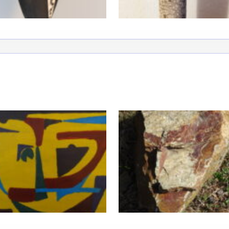
atoire
es
termes et conditions
atoire