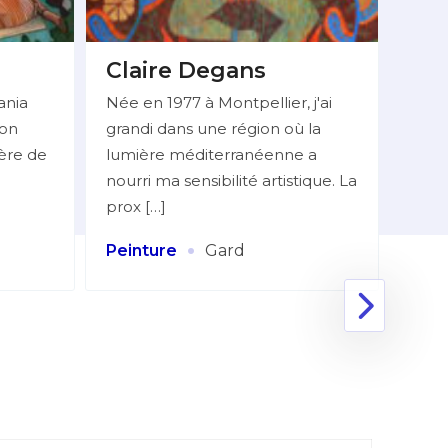
Claire Degans
BE
Do
ania
Née en 1977 à Montpellier, j'ai
ion
grandi dans une région où la
Mlle
ière de
lumière méditerranéenne a
06 7
nourri ma sensibilité artistique. La
réali
prox […]
figur
Huile
·
Peinture
Gard
Coll