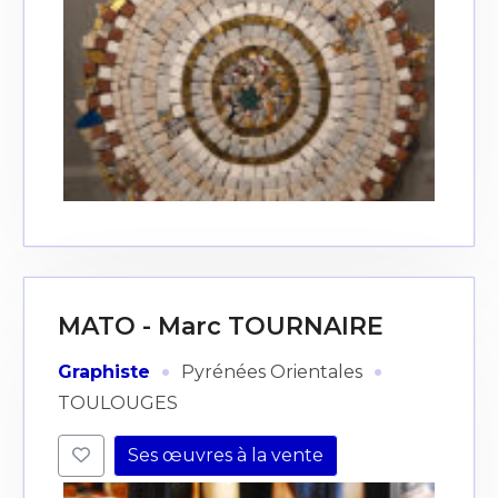
J'accepte les
termes et conditions
* Champ obligatoire
MATO - Marc TOURNAIRE
·
·
Graphiste
Pyrénées Orientales
TOULOUGES
Ses œuvres à la vente