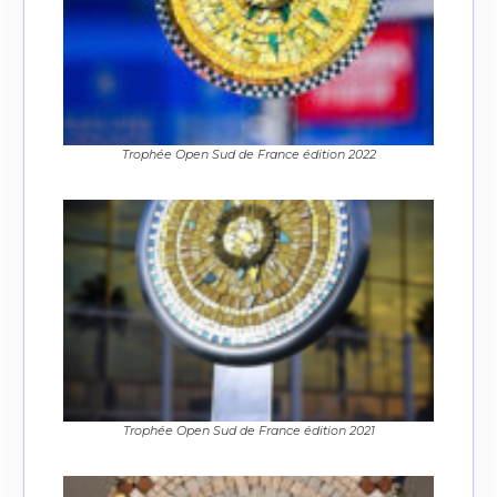
Adresse email*
Nom
Trophée Open Sud de France édition 2022
Prénom
Adresse email*
Statut / Organisation
Nom
J'accepte les
termes et conditions
Prénom
* Champ obligatoire
Statut / Organisation
Trophée Open Sud de France édition 2021