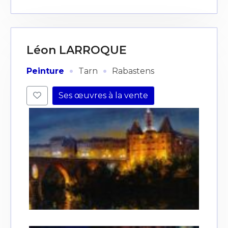
Léon LARROQUE
·
·
Peinture
Tarn
Rabastens
Ses œuvres à la vente