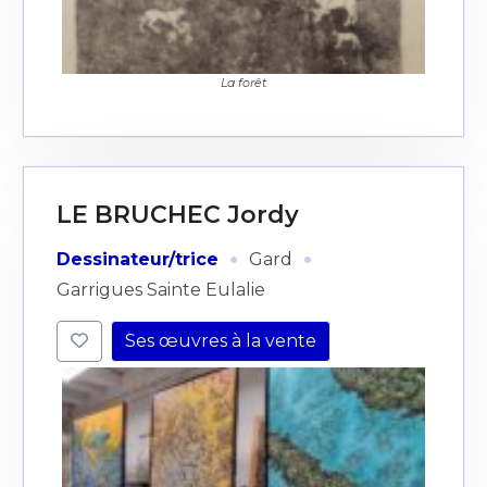
La forêt
LE BRUCHEC Jordy
·
·
Dessinateur/trice
Gard
Garrigues Sainte Eulalie
Ses œuvres à la vente