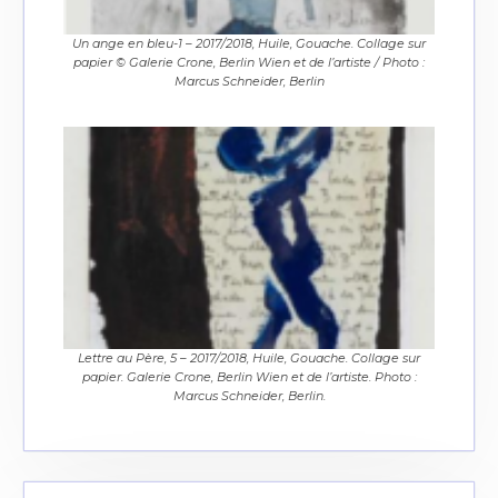
Un ange en bleu-1 – 2017/2018, Huile, Gouache. Collage sur
papier © Galerie Crone, Berlin Wien et de l’artiste / Photo :
Marcus Schneider, Berlin
Lettre au Père, 5 – 2017/2018, Huile, Gouache. Collage sur
papier. Galerie Crone, Berlin Wien et de l’artiste. Photo :
Marcus Schneider, Berlin.