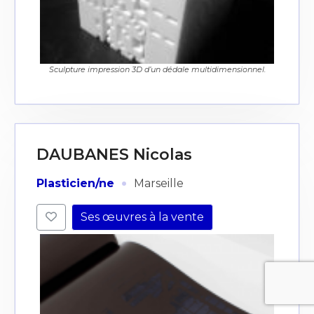
Sculpture impression 3D d’un dédale multidimensionnel.
DAUBANES Nicolas
·
Plasticien/ne
Marseille
Ses œuvres à la vente