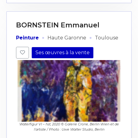
BORNSTEIN Emmanuel
·
·
Peinture
Haute Garonne
Toulouse
Ses œuvres à la vente
Waterfigur VI – hst, 2020 © Galerie Crone, Berlin Wien et de
l’artiste / Photo : Uwe Walter Studio, Berlin