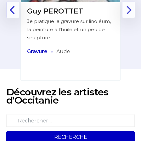
Guy PEROTTET
D
Je pratique la gravure sur linoléum,
Aprè
la peinture à l'huile et un peu de
la f
ur de
sculpture
dans
indé
et
·
Gravure
Aude
Pei
Découvrez les artistes
d’Occitanie
RECHERCHE