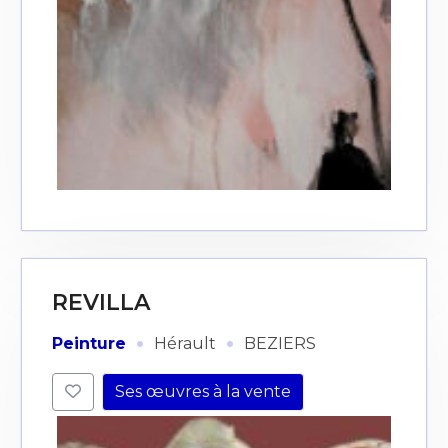
REVILLA
·
·
Peinture
Hérault
BEZIERS
Ses œuvres à la vente