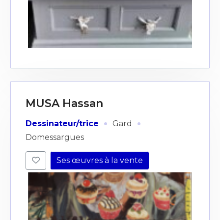
MUSA Hassan
·
·
Dessinateur/trice
Gard
Domessargues
Ses œuvres à la vente