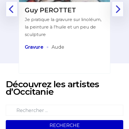
Guy PEROTTET
D
Je pratique la gravure sur linoléum,
Aprè
la peinture à l'huile et un peu de
la f
ur de
sculpture
dans
indé
et
·
Gravure
Aude
Pei
Découvrez les artistes
d’Occitanie
RECHERCHE