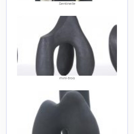
Sentinelle
Adresse email*
Nom
Prénom
Adresse email*
Statut / Organisation
Nom
mini-trois
J'accepte les
termes et conditions
Prénom
* Champ obligatoire
Statut / Organisation