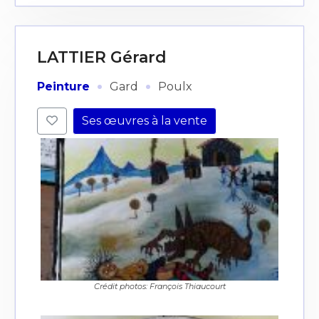
LATTIER Gérard
·
·
Peinture
Gard
Poulx
Ses œuvres à la vente
Crédit photos: François Thiaucourt