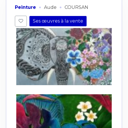
·
·
Peinture
Aude
COURSAN
Ses œuvres à la vente