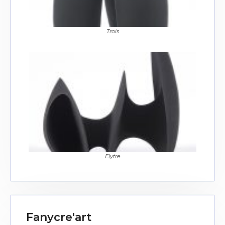
J'accepte les
termes et conditions
Trois
* Champ obligatoire
Elytre
Fanycre'art