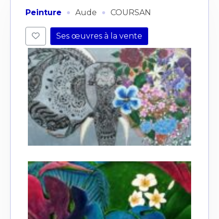
·
·
Peinture
Aude
COURSAN
Ses œuvres à la vente