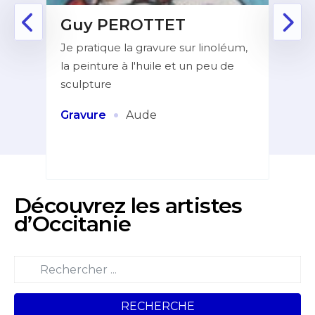
Guy PEROTTET
D
Je pratique la gravure sur linoléum,
Aprè
la peinture à l'huile et un peu de
la f
ur de
sculpture
dans
indé
et
·
Gravure
Aude
Pei
Découvrez les artistes
d’Occitanie
RECHERCHE