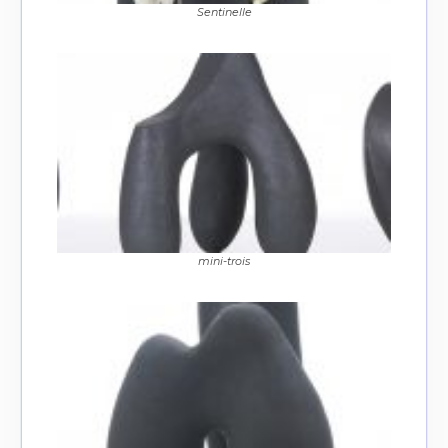
Sentinelle
Adresse email*
Nom
Prénom
Adresse email*
Statut / Organisation
Nom
mini-trois
J'accepte les
termes et conditions
Prénom
* Champ obligatoire
Statut / Organisation