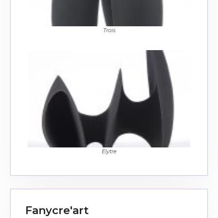
J'accepte les
termes et conditions
Trois
* Champ obligatoire
Elytre
Fanycre'art