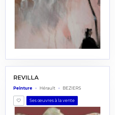
REVILLA
·
·
Peinture
Hérault
BEZIERS
Ses œuvres à la vente