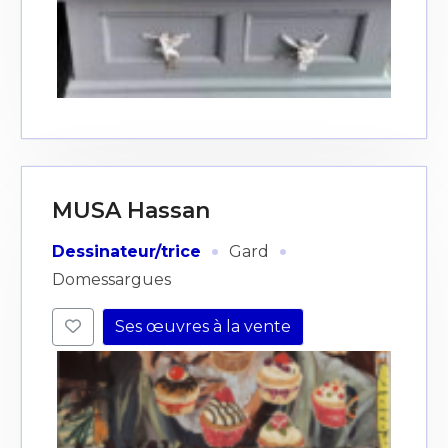
MUSA Hassan
·
·
Dessinateur/trice
Gard
Domessargues
Ses œuvres à la vente