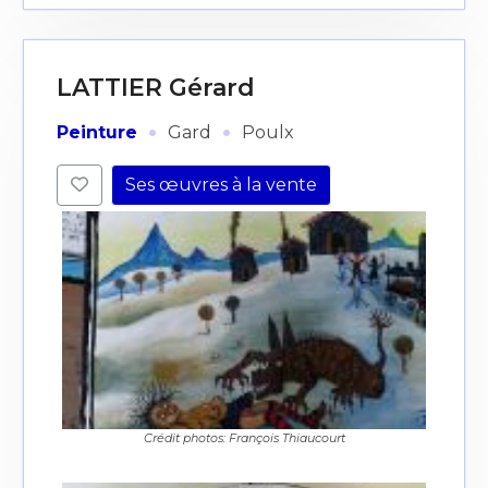
LATTIER Gérard
·
·
Peinture
Gard
Poulx
Ses œuvres à la vente
Crédit photos: François Thiaucourt