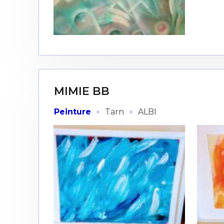
* Champ oblig
J'accepte l
* Champ oblig
MIMIE BB
·
·
Peinture
Tarn
ALBI