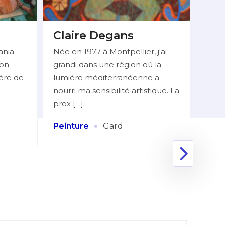
Claire Degans
BE
Do
ania
Née en 1977 à Montpellier, j'ai
ion
grandi dans une région où la
Mlle
ière de
lumière méditerranéenne a
06 7
nourri ma sensibilité artistique. La
réali
prox […]
figur
Huile
·
Peinture
Gard
Coll