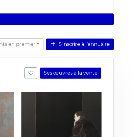
ents en premier
S'inscrire à l'annuaire
Ses œuvres à la vente