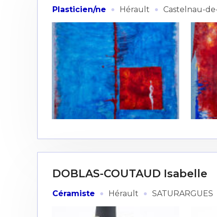
·
·
Plasticien/ne
Hérault
Castelnau-de
DOBLAS-COUTAUD Isabelle
·
·
Céramiste
Hérault
SATURARGUES