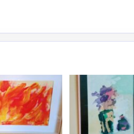
atoire
es
termes et conditions
atoire