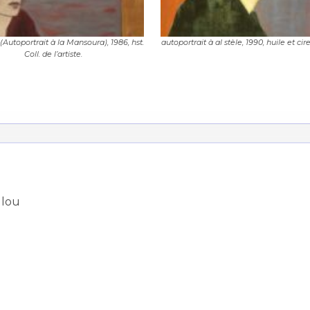
 (Autoportrait à la Mansoura), 1986, hst.
autoportrait à al stèle, 1990, huile et cir
Coll. de l’artiste.
*
*
ulou
nisation
es
termes et conditions
nisation