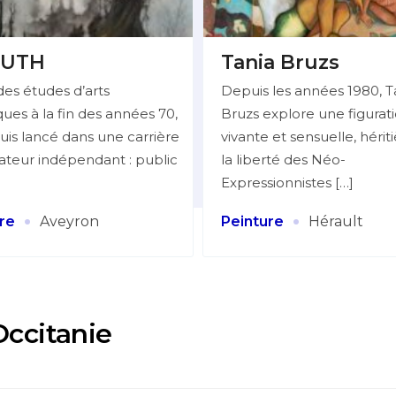
UTH
Tania Bruzs
des études d’arts
Depuis les années 1980, T
ues à la fin des années 70,
Bruzs explore une figurat
uis lancé dans une carrière
vivante et sensuelle, hérit
trateur indépendant : public
la liberté des Néo-
Expressionnistes […]
·
·
re
Aveyron
Peinture
Hérault
Occitanie