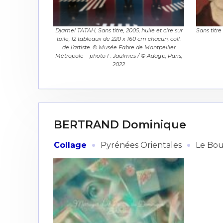
Djamel TATAH, Sans titre, 2005, huile et cire sur
Sans titre
toile, 12 tableaux de 220 x 160 cm chacun, coll.
de l’artiste. © Musée Fabre de Montpellier
Métropole – photo F. Jaulmes / © Adagp, Paris,
Adresse email
2022
Nom
Adresse email
BERTRAND Dominique
Prénom
·
·
Collage
Pyrénées Orientales
Le Bo
Nom
Statut / Orga
Prénom
J'accepte l
Statut / Orga