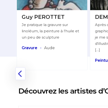
Guy PEROTTET
DEM
Je pratique la gravure sur
Après 
linoléum, la peinture à l'huile et
graphiq
lleur
un peu de sculpture
je me s
d’illus
:
·
Gravure
Aude
[…]
Peintu
nne
Découvrez les artistes d’