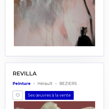
REVILLA
·
·
Peinture
Hérault
BEZIERS
Ses œuvres à la vente