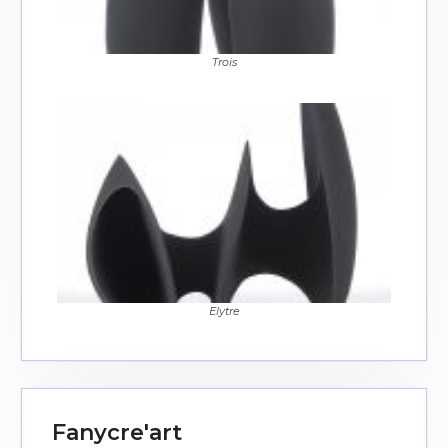
J'accepte les
termes et conditions
Trois
* Champ obligatoire
Elytre
Fanycre'art