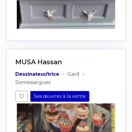
MUSA Hassan
·
·
Dessinateur/trice
Gard
Domessargues
Ses œuvres à la vente