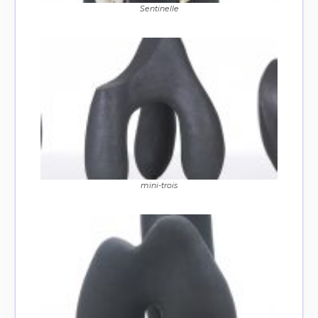
Sentinelle
Adresse email*
Nom
Prénom
Adresse email*
Statut / Organisation
Nom
mini-trois
J'accepte les
termes et conditions
Prénom
* Champ obligatoire
Statut / Organisation