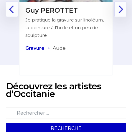
Guy PEROTTET
D
Je pratique la gravure sur linoléum,
Aprè
la peinture à l'huile et un peu de
la f
ur de
sculpture
dans
indé
et
·
Gravure
Aude
Pei
Découvrez les artistes
d’Occitanie
RECHERCHE