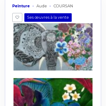
·
·
Peinture
Aude
COURSAN
Ses œuvres à la vente