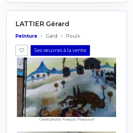
LATTIER Gérard
·
·
Peinture
Gard
Poulx
Ses œuvres à la vente
Crédit photos: François Thiaucourt