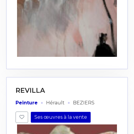
REVILLA
·
·
Peinture
Hérault
BEZIERS
Ses œuvres à la vente