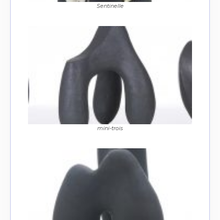
Sentinelle
Adresse email*
Nom
Prénom
Adresse email*
Statut / Organisation
Nom
mini-trois
J'accepte les
termes et conditions
Prénom
* Champ obligatoire
Statut / Organisation