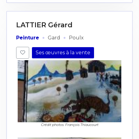
LATTIER Gérard
·
·
Peinture
Gard
Poulx
Ses œuvres à la vente
Crédit photos: François Thiaucourt