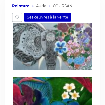
·
·
Peinture
Aude
COURSAN
Ses œuvres à la vente