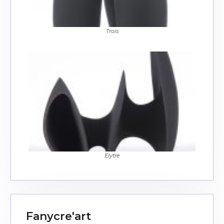
J'accepte les
termes et conditions
Trois
* Champ obligatoire
Elytre
Fanycre'art