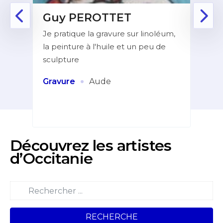
Guy PEROTTET
D
Je pratique la gravure sur linoléum,
Aprè
la peinture à l'huile et un peu de
la f
ur de
sculpture
dans
indé
et
·
Gravure
Aude
Pei
Découvrez les artistes
d’Occitanie
RECHERCHE