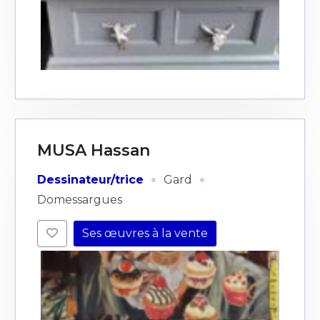
MUSA Hassan
·
·
Dessinateur/trice
Gard
Domessargues
Ses œuvres à la vente