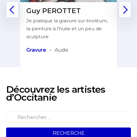
Guy PEROTTET
D
Je pratique la gravure sur linoléum,
Aprè
la peinture à l'huile et un peu de
la f
ur de
sculpture
dans
indé
et
·
Gravure
Aude
Pei
Découvrez les artistes
d’Occitanie
RECHERCHE