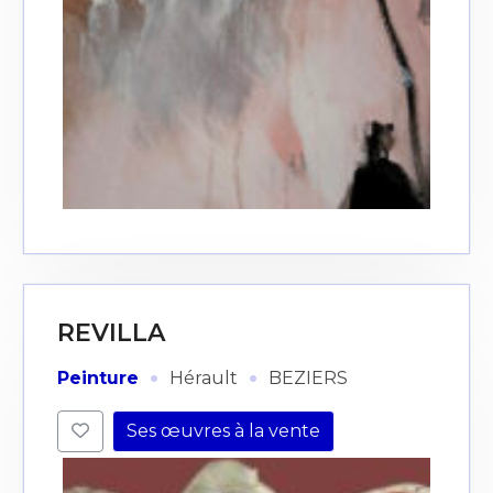
REVILLA
·
·
Peinture
Hérault
BEZIERS
Ses œuvres à la vente