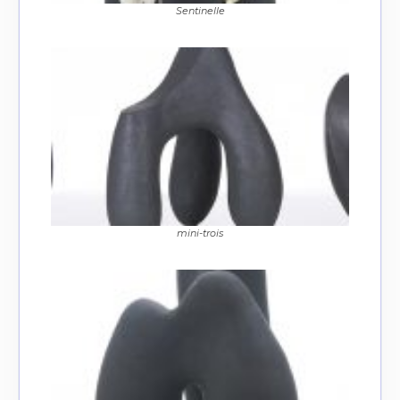
Sentinelle
Adresse email*
Nom
Prénom
Adresse email*
Statut / Organisation
Nom
mini-trois
J'accepte les
termes et conditions
Prénom
* Champ obligatoire
Statut / Organisation