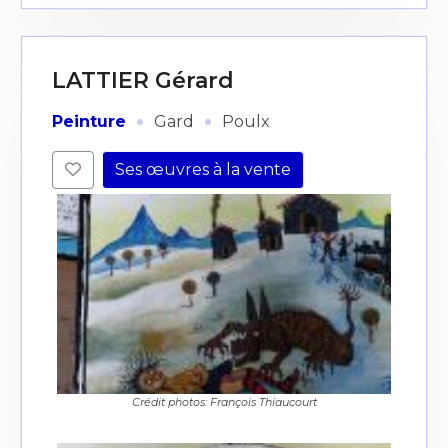
LATTIER Gérard
·
·
Peinture
Gard
Poulx
Ses œuvres à la vente
Crédit photos: François Thiaucourt