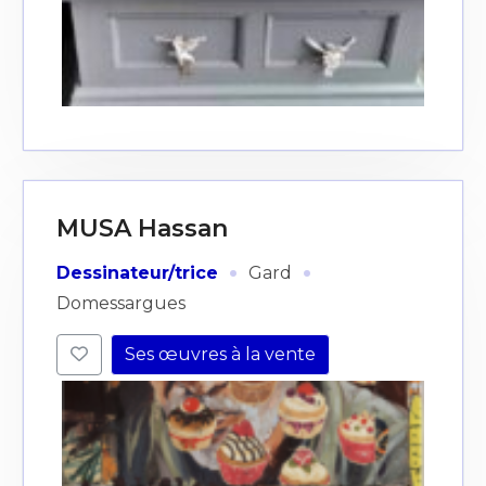
MUSA Hassan
·
·
Dessinateur/trice
Gard
Domessargues
Ses œuvres à la vente