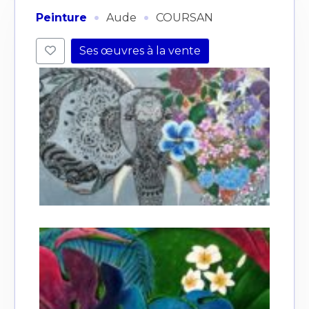
·
·
Peinture
Aude
COURSAN
Ses œuvres à la vente