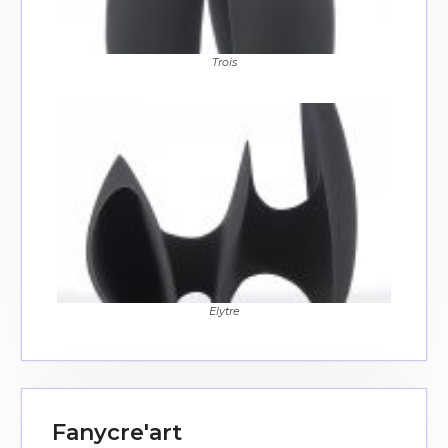
J'accepte les
termes et conditions
Trois
* Champ obligatoire
Elytre
Fanycre'art