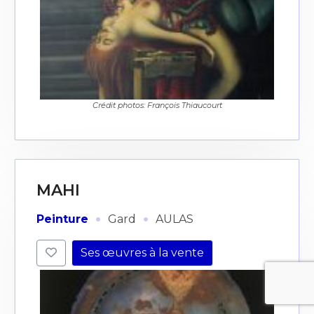
Crédit photos: François Thiaucourt
MAHI
·
·
Peinture
Gard
AULAS
Ses œuvres à la vente