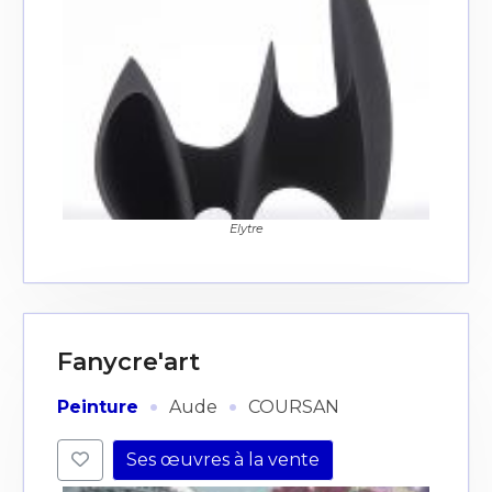
Elytre
Fanycre'art
·
·
Peinture
Aude
COURSAN
Ses œuvres à la vente