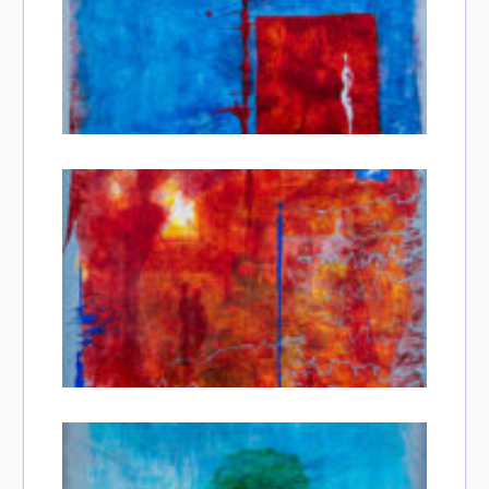
Adresse email*
Nom
Prénom
Adresse email*
Statut / Organisation
Nom
J'accepte les
termes et conditions
Prénom
* Champ obligatoire
Statut / Organisation