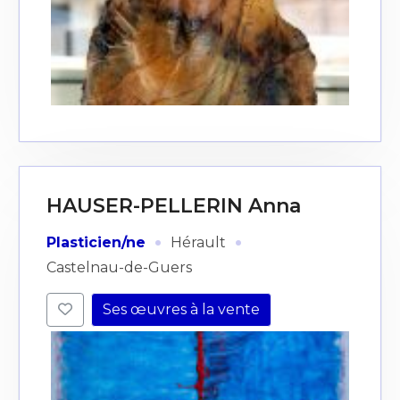
HAUSER-PELLERIN Anna
·
·
Plasticien/ne
Hérault
Castelnau-de-Guers
Ses œuvres à la vente