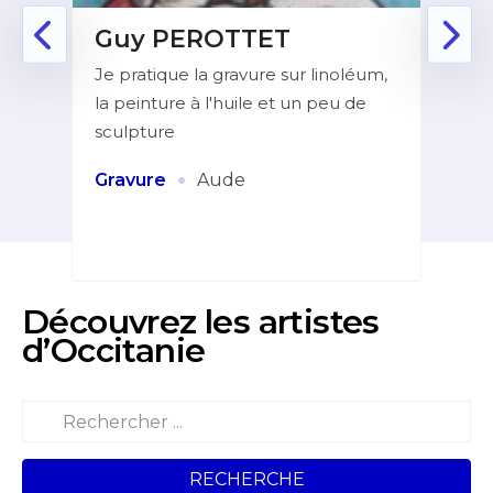
Guy PEROTTET
D
Je pratique la gravure sur linoléum,
Aprè
la peinture à l'huile et un peu de
la f
ur de
sculpture
dans
indé
et
·
Gravure
Aude
Pei
Découvrez les artistes
d’Occitanie
RECHERCHE