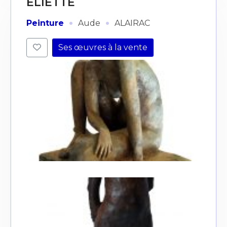
ELIETTE
·
·
Peinture
Aude
ALAIRAC
Ses œuvres à la vente