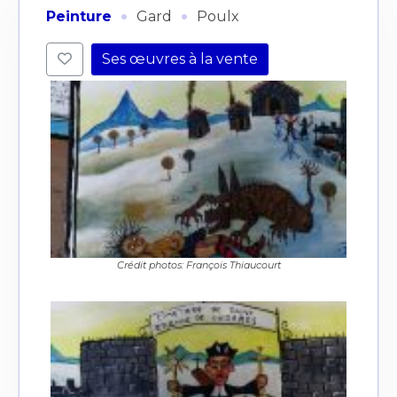
·
·
Peinture
Gard
Poulx
Ses œuvres à la vente
Crédit photos: François Thiaucourt