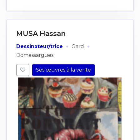
MUSA Hassan
·
·
Dessinateur/trice
Gard
Domessargues
Ses œuvres à la vente