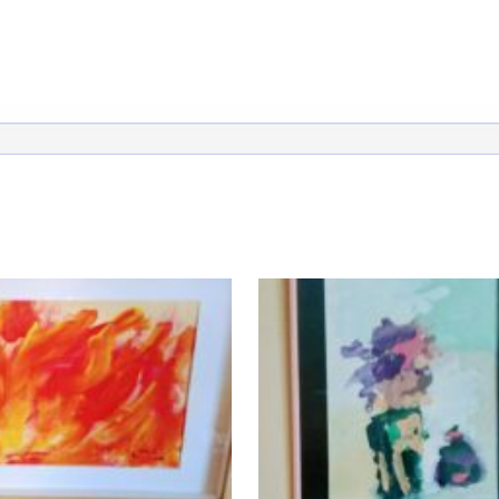
atoire
es
termes et conditions
atoire