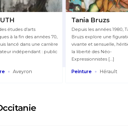
UTH
Tania Bruzs
des études d’arts
Depuis les années 1980, T
ues à la fin des années 70,
Bruzs explore une figurat
uis lancé dans une carrière
vivante et sensuelle, hérit
trateur indépendant : public
la liberté des Néo-
Expressionnistes […]
·
·
re
Aveyron
Peinture
Hérault
Occitanie