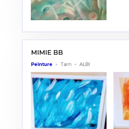
* Champ oblig
J'accepte l
* Champ oblig
MIMIE BB
·
·
Peinture
Tarn
ALBI