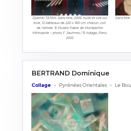
Djamel TATAH, Sans titre, 2005, huile et cire sur
Sans titre
toile, 12 tableaux de 220 x 160 cm chacun, coll.
de l’artiste. © Musée Fabre de Montpellier
Métropole – photo F. Jaulmes / © Adagp, Paris,
Adresse email
2022
Nom
Adresse email
BERTRAND Dominique
Prénom
·
·
Collage
Pyrénées Orientales
Le Bo
Nom
Statut / Orga
Prénom
J'accepte l
Statut / Orga