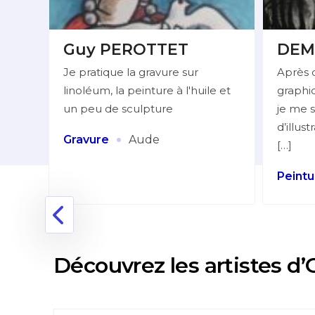
Guy PEROTTET
DEM
Je pratique la gravure sur
Après 
linoléum, la peinture à l'huile et
graphiq
lleur
un peu de sculpture
je me s
d’illus
:
·
Gravure
Aude
[…]
Peintu
nne
Découvrez les artistes d’