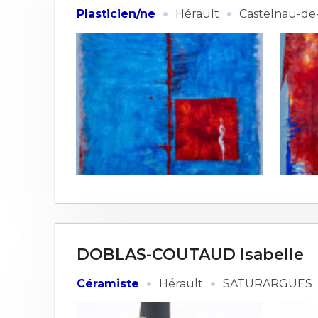
·
·
Plasticien/ne
Hérault
Castelnau-de
DOBLAS-COUTAUD Isabelle
·
·
Céramiste
Hérault
SATURARGUES