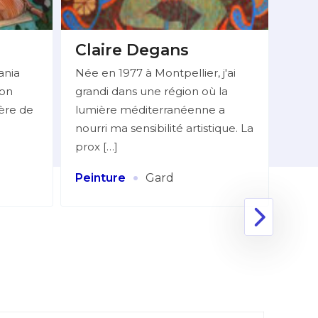
Claire Degans
BE
Do
ania
Née en 1977 à Montpellier, j'ai
ion
grandi dans une région où la
Mlle
ière de
lumière méditerranéenne a
06 7
nourri ma sensibilité artistique. La
réali
prox […]
figur
Huile
·
Peinture
Gard
Coll