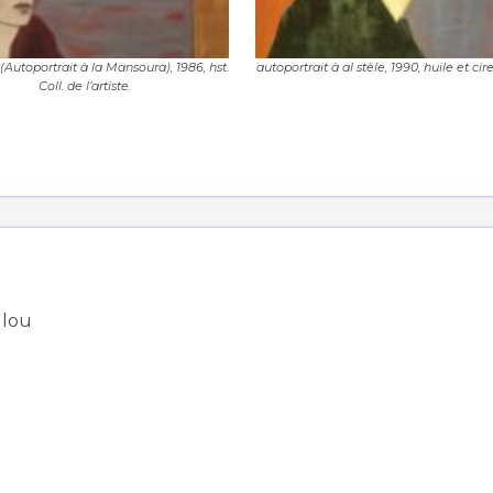
 (Autoportrait à la Mansoura), 1986, hst.
autoportrait à al stèle, 1990, huile et cir
Coll. de l’artiste.
*
*
ulou
nisation
es
termes et conditions
nisation