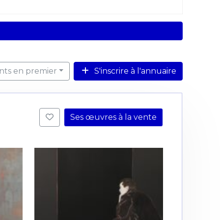
ents en premier
S'inscrire à l'annuaire
Ses œuvres à la vente