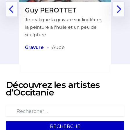
Guy PEROTTET
D
Je pratique la gravure sur linoléum,
Aprè
la peinture à l'huile et un peu de
la f
ur de
sculpture
dans
indé
et
·
Gravure
Aude
Pei
Découvrez les artistes
d’Occitanie
RECHERCHE