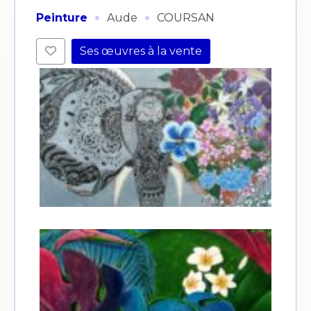
·
·
Peinture
Aude
COURSAN
Ses œuvres à la vente