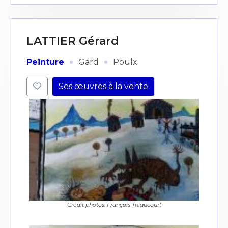
LATTIER Gérard
·
·
Peinture
Gard
Poulx
Ses œuvres à la vente
Crédit photos: François Thiaucourt