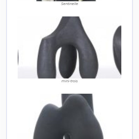
Sentinelle
Adresse email*
Nom
Prénom
Adresse email*
Statut / Organisation
Nom
mini-trois
J'accepte les
termes et conditions
Prénom
* Champ obligatoire
Statut / Organisation