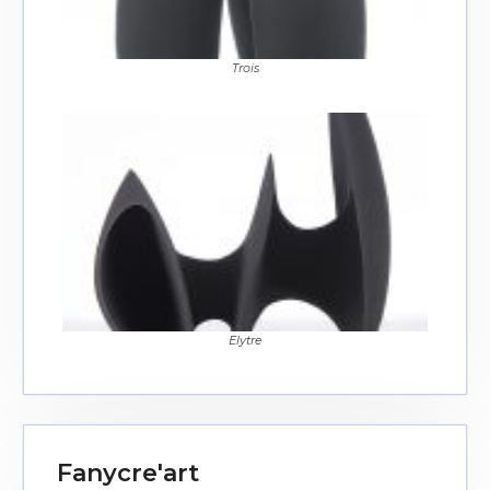
J'accepte les
termes et conditions
Trois
* Champ obligatoire
Elytre
Fanycre'art