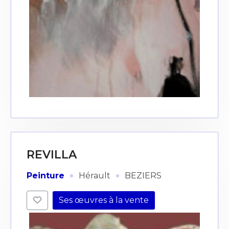
REVILLA
·
·
Peinture
Hérault
BEZIERS
Ses œuvres à la vente