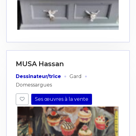
MUSA Hassan
·
·
Dessinateur/trice
Gard
Domessargues
Ses œuvres à la vente