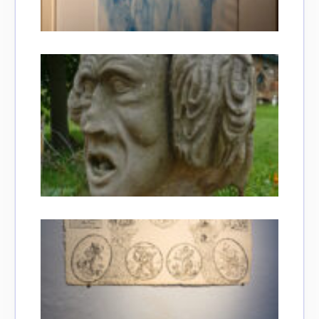
Adresse email*
Nom
Prénom
Adresse email*
Statut / Organisation
Nom
J'accepte les
termes et conditions
Prénom
* Champ obligatoire
Statut / Organisation