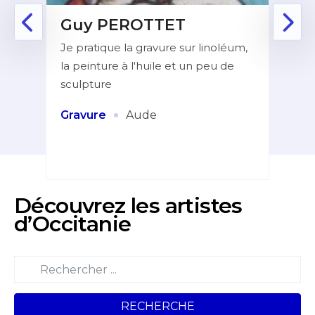
Guy PEROTTET
D
Je pratique la gravure sur linoléum,
Aprè
la peinture à l'huile et un peu de
la f
ur de
sculpture
dans
indé
et
·
Gravure
Aude
Pei
Découvrez les artistes
d’Occitanie
RECHERCHE