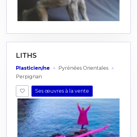
LITHS
·
·
Plasticien/ne
Pyrénées Orientales
Perpignan
Ses œuvres à la vente