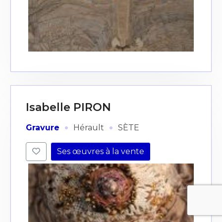
Isabelle PIRON
·
·
Gravure
Hérault
SÈTE
Ses œuvres à la vente