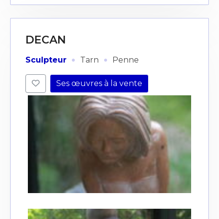
DECAN
·
·
Sculpteur
Tarn
Penne
Ses œuvres à la vente