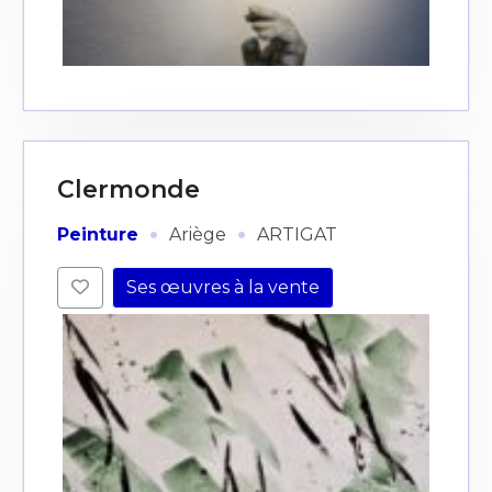
J'accepte les
termes et conditions
* Champ obligatoire
Clermonde
·
·
Peinture
Ariège
ARTIGAT
Ses œuvres à la vente