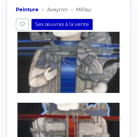
·
·
Peinture
Aveyron
Millau
Ses œuvres à la vente