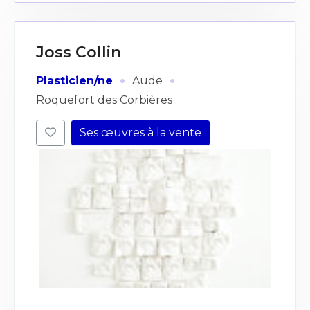
Joss Collin
·
·
Plasticien/ne
Aude
Roquefort des Corbières
Ses œuvres à la vente