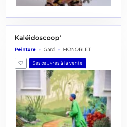
Kaléidoscoop'
·
·
Peinture
Gard
MONOBLET
Ses œuvres à la vente