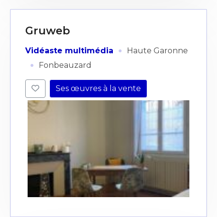
Gruweb
·
Vidéaste multimédia
Haute Garonne
·
Fonbeauzard
Ses œuvres à la vente