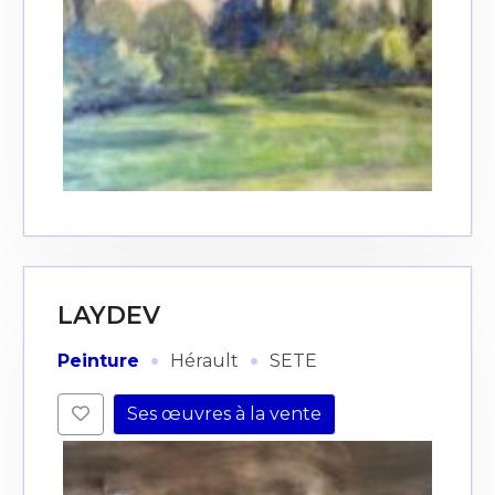
LAYDEV
·
·
Peinture
Hérault
SETE
Ses œuvres à la vente