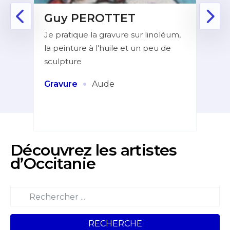
Guy PEROTTET
D
Je pratique la gravure sur linoléum,
Aprè
la peinture à l'huile et un peu de
la f
ur de
sculpture
dans
indé
et
·
Gravure
Aude
Pei
Découvrez les artistes
d’Occitanie
RECHERCHE