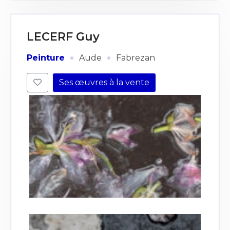
LECERF Guy
·
·
Peinture
Aude
Fabrezan
Ses œuvres à la vente