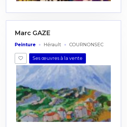
J'accepte les
termes et conditions
* Champ obligatoire
Marc GAZE
·
·
Peinture
Hérault
COURNONSEC
Ses œuvres à la vente