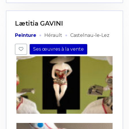
Lætitia GAVINI
·
·
Peinture
Hérault
Castelnau-le-Lez
Ses œuvres à la vente