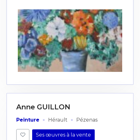
Anne GUILLON
·
·
Peinture
Hérault
Pézenas
Ses œuvres à la vente