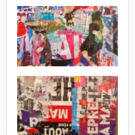
Adresse email*
Nom
Prénom
Adresse email*
Statut / Organisation
Nom
J'accepte les
termes et conditions
Prénom
* Champ obligatoire
Statut / Organisation