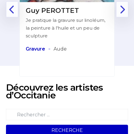
Guy PEROTTET
D
Je pratique la gravure sur linoléum,
Aprè
la peinture à l'huile et un peu de
la f
ur de
sculpture
dans
indé
et
·
Gravure
Aude
Pei
Découvrez les artistes
d’Occitanie
RECHERCHE