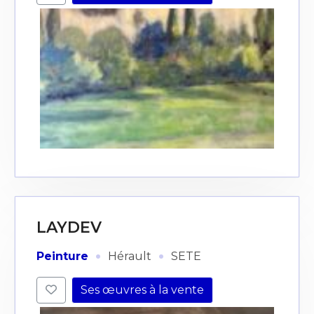
LAYDEV
·
·
Peinture
Hérault
SETE
Ses œuvres à la vente