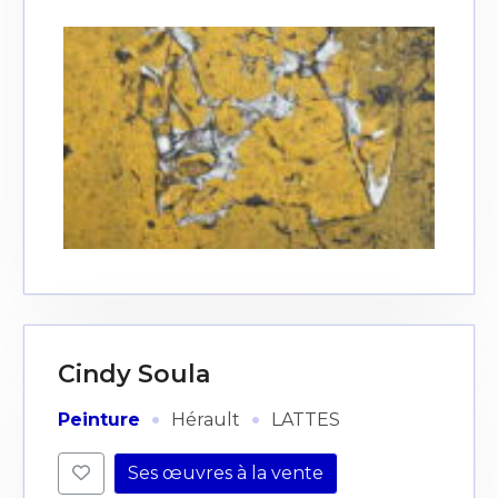
Cindy Soula
·
·
Peinture
Hérault
LATTES
Ses œuvres à la vente