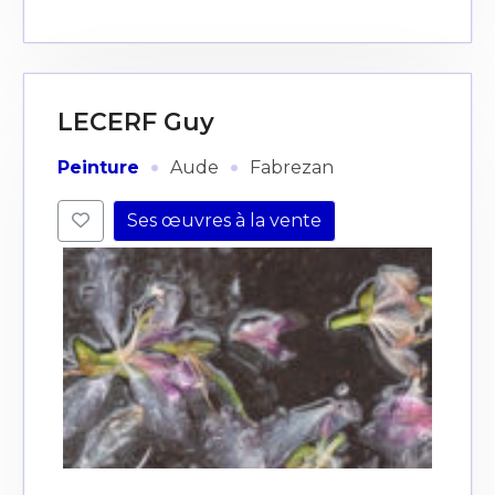
LECERF Guy
·
·
Peinture
Aude
Fabrezan
Ses œuvres à la vente