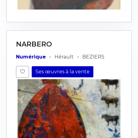
J'accepte les
termes et conditions
* Champ obligatoire
NARBERO
·
·
Numérique
Hérault
BEZIERS
Ses œuvres à la vente