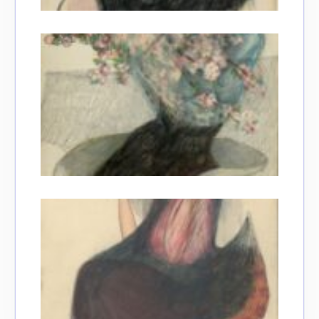
Adresse email*
Nom
Prénom
Adresse email*
Statut / Organisation
Nom
J'accepte les
termes et conditions
Prénom
* Champ obligatoire
Statut / Organisation