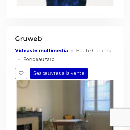
Gruweb
·
Vidéaste multimédia
Haute Garonne
·
Fonbeauzard
Ses œuvres à la vente