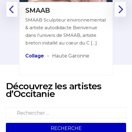
E
SMAAB
RI
, je
SMAAB Sculpteur environnemental
Mon 
 de
& artiste autodidacte Bienvenue
touj
dans l’univers de SMAAB, artiste
dans
breton installé au cœur du C […]
form
[…]
·
Collage
Haute Garonne
Plas
Découvrez les artistes
d’Occitanie
RECHERCHE