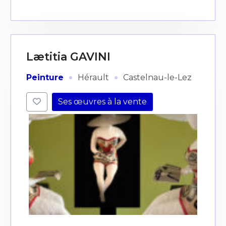
Lætitia GAVINI
·
·
Peinture
Hérault
Castelnau-le-Lez
Ses œuvres à la vente