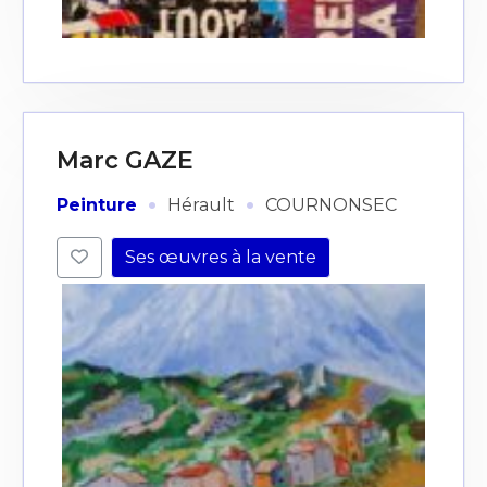
Marc GAZE
·
·
Peinture
Hérault
COURNONSEC
Ses œuvres à la vente