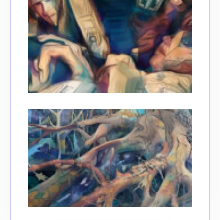
Adresse email*
Nom
Prénom
Adresse email*
Statut / Organisation
Nom
J'accepte les
termes et conditions
Prénom
* Champ obligatoire
Statut / Organisation