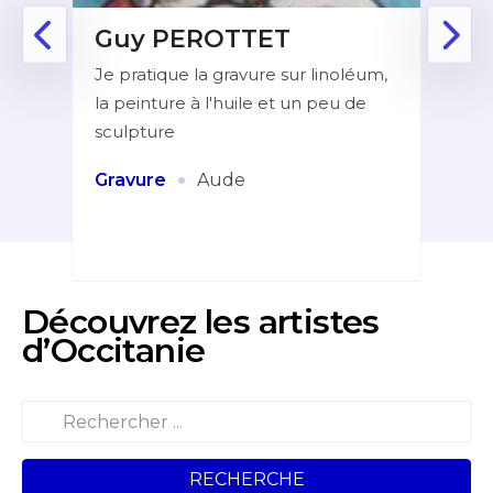
Guy PEROTTET
D
Je pratique la gravure sur linoléum,
Aprè
la peinture à l'huile et un peu de
la f
ur de
sculpture
dans
indé
et
·
Gravure
Aude
Pei
Découvrez les artistes
d’Occitanie
RECHERCHE