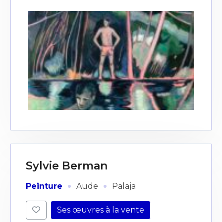
Sylvie Berman
·
·
Peinture
Aude
Palaja
Ses œuvres à la vente