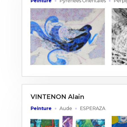
·
·
Peinture
Pyrénées Orientales
Perp
VINTENON Alain
·
·
Peinture
Aude
ESPERAZA