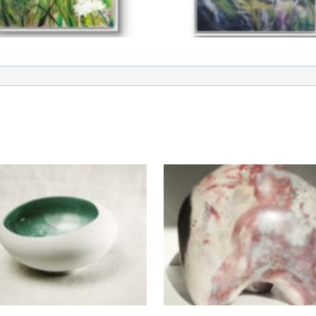
*
*
nisation
es
termes et conditions
nisation