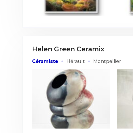
Adresse email
Helen Green Ceramix
Nom
·
·
Céramiste
Hérault
Montpellier
Adresse email
Prénom
Nom
Statut / Orga
Prénom
J'accepte l
Statut / Orga