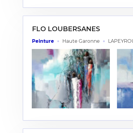
* Champ oblig
J'accepte l
FLO LOUBERSANES
* Champ oblig
·
·
Peinture
Haute Garonne
LAPEYRO