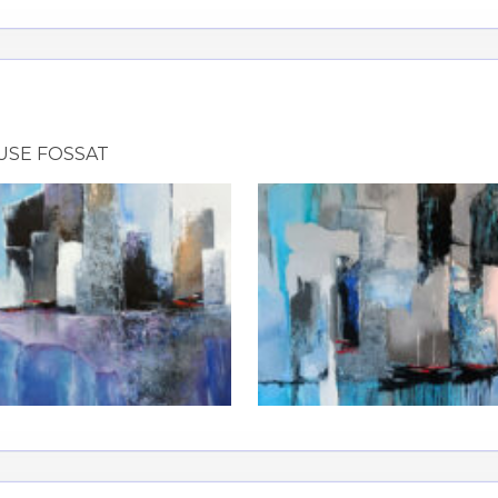
atoire
es
termes et conditions
atoire
USE FOSSAT