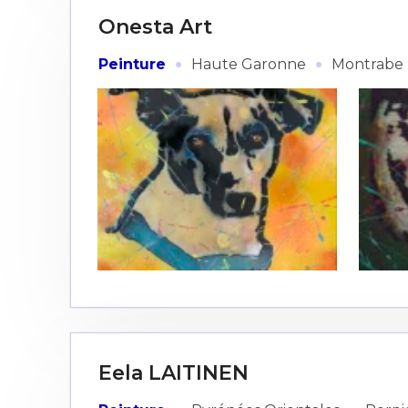
Onesta Art
·
·
Peinture
Haute Garonne
Montrabe
Eela LAITINEN