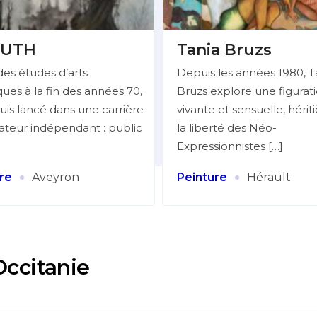
UTH
Tania Bruzs
des études d’arts
Depuis les années 1980, T
ues à la fin des années 70,
Bruzs explore une figurat
uis lancé dans une carrière
vivante et sensuelle, hérit
trateur indépendant : public
la liberté des Néo-
Expressionnistes […]
·
·
re
Aveyron
Peinture
Hérault
Occitanie