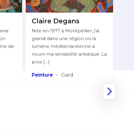
Claire Degans
BE
Do
ania
Née en 1977 à Montpellier, j'ai
ion
grandi dans une région où la
Mlle
ière de
lumière méditerranéenne a
06 7
nourri ma sensibilité artistique. La
réali
prox […]
figur
Huile
·
Peinture
Gard
Coll