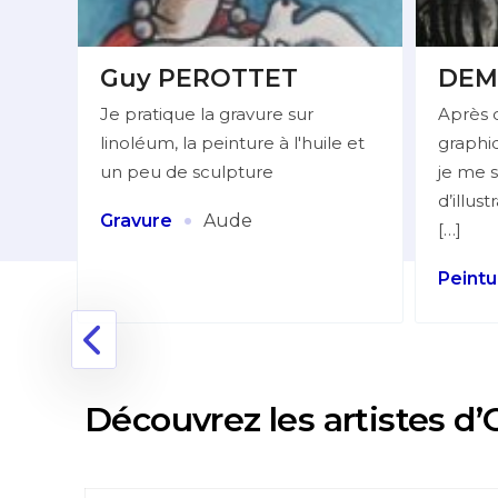
Guy PEROTTET
DEM
Je pratique la gravure sur
Après 
linoléum, la peinture à l'huile et
graphiq
lleur
un peu de sculpture
je me s
d’illus
:
·
Gravure
Aude
[…]
Peintu
nne
Découvrez les artistes d’