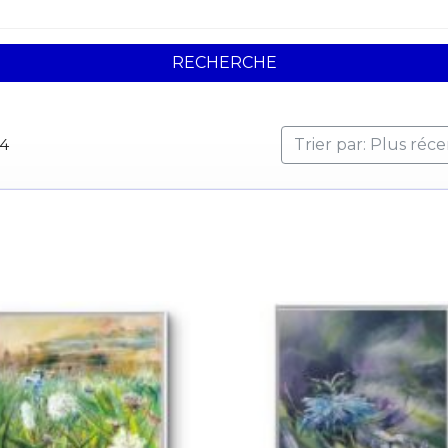
RECHERCHE
04
Trier par: Plus réc