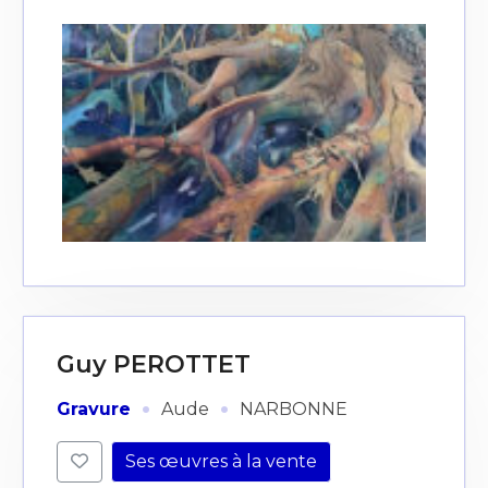
Guy PEROTTET
·
·
Gravure
Aude
NARBONNE
Ses œuvres à la vente