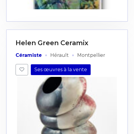
J'accepte les
termes et conditions
* Champ obligatoire
Helen Green Ceramix
·
·
Céramiste
Hérault
Montpellier
Ses œuvres à la vente