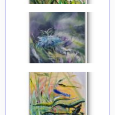
Adresse email*
Nom
Prénom
Adresse email*
Statut / Organisation
Nom
J'accepte les
termes et conditions
Prénom
* Champ obligatoire
Statut / Organisation