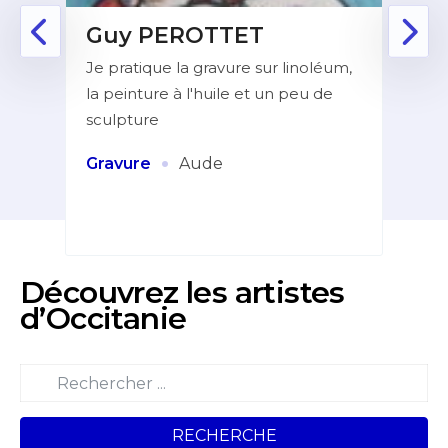
Guy PEROTTET
D
Je pratique la gravure sur linoléum,
Aprè
la peinture à l'huile et un peu de
la f
ur de
sculpture
dans
indé
et
·
Gravure
Aude
Pei
Découvrez les artistes
d’Occitanie
RECHERCHE