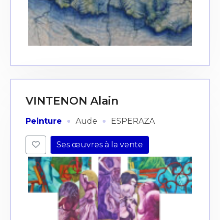
VINTENON Alain
·
·
Peinture
Aude
ESPERAZA
Ses œuvres à la vente