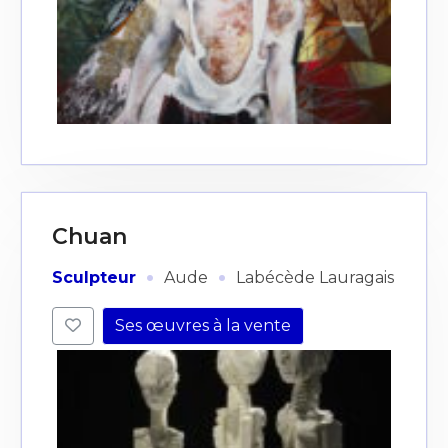
Chuan
·
·
Sculpteur
Aude
Labécède Lauragais
Ses œuvres à la vente