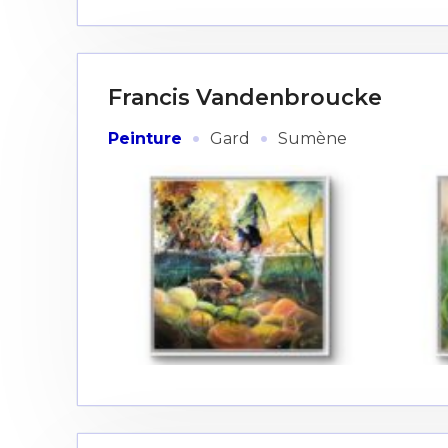
* Champ oblig
J'accepte l
Francis Vandenbroucke
* Champ oblig
·
·
Peinture
Gard
Sumène