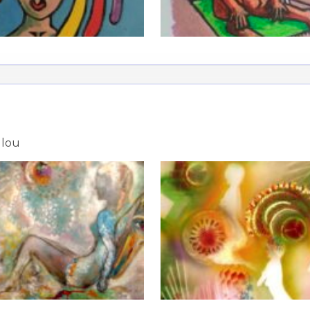
*
ulou
*
nisation
es
termes et conditions
nisation