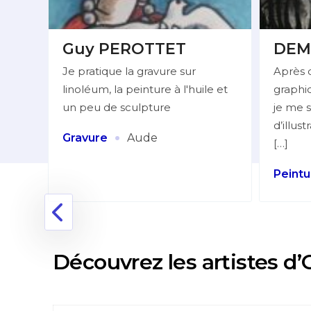
Guy PEROTTET
DEM
Je pratique la gravure sur
Après 
linoléum, la peinture à l'huile et
graphiq
lleur
un peu de sculpture
je me s
d’illus
:
·
Gravure
Aude
[…]
Peintu
nne
Découvrez les artistes d’