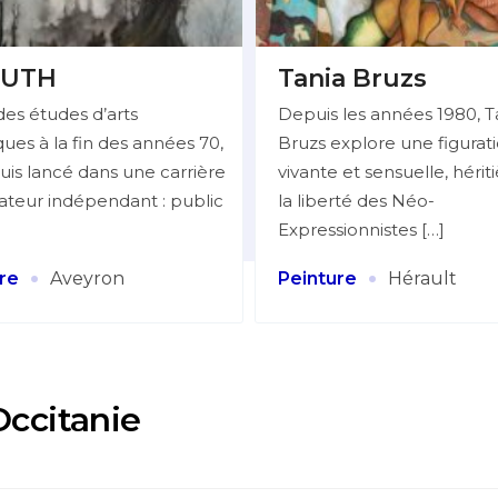
UTH
Tania Bruzs
des études d’arts
Depuis les années 1980, T
ues à la fin des années 70,
Bruzs explore une figurat
uis lancé dans une carrière
vivante et sensuelle, hérit
trateur indépendant : public
la liberté des Néo-
Expressionnistes […]
·
·
re
Aveyron
Peinture
Hérault
Occitanie