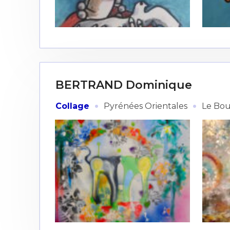
Adresse email
BERTRAND Dominique
Nom
·
·
Collage
Pyrénées Orientales
Le Bo
Adresse email
Prénom
Nom
Statut / Orga
Prénom
J'accepte l
Statut / Orga