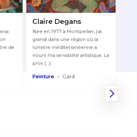
Claire Degans
BE
Do
ania
Née en 1977 à Montpellier, j'ai
ion
grandi dans une région où la
Mlle
ière de
lumière méditerranéenne a
06 7
nourri ma sensibilité artistique. La
réali
prox […]
figur
Huile
·
Peinture
Gard
Coll