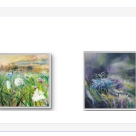
atoire
es
termes et conditions
atoire