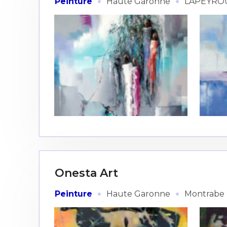
·
·
Peinture
Haute Garonne
LAPEYRO
Onesta Art
·
·
Peinture
Haute Garonne
Montrabe