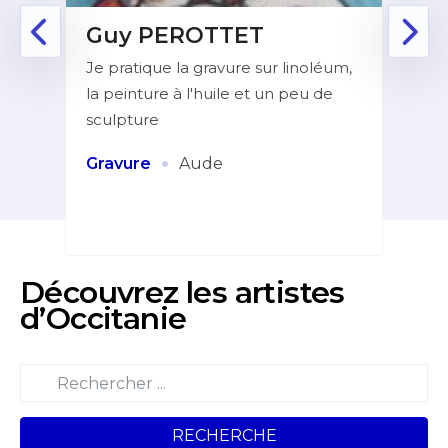
Guy PEROTTET
D
Je pratique la gravure sur linoléum,
Aprè
la peinture à l'huile et un peu de
la f
ur de
sculpture
dans
indé
et
·
Gravure
Aude
Pei
Découvrez les artistes
d’Occitanie
RECHERCHE