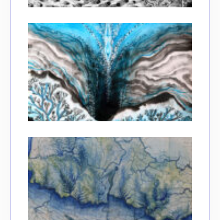
Adresse email*
Nom
Prénom
Adresse email*
Statut / Organisation
Nom
J'accepte les
termes et conditions
Prénom
* Champ obligatoire
Statut / Organisation