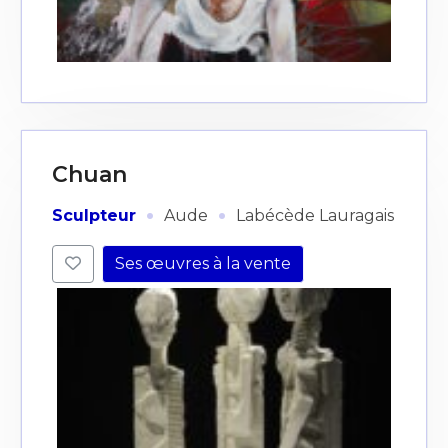
Chuan
·
·
Sculpteur
Aude
Labécède Lauragais
Ses œuvres à la vente