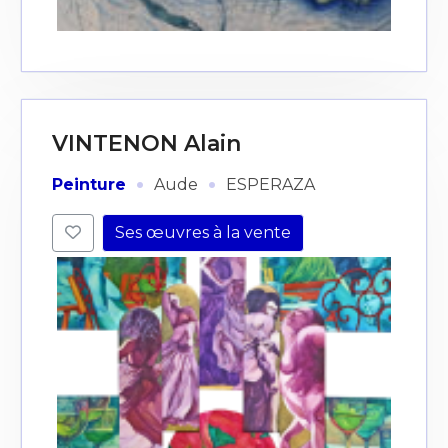
J'accepte les
termes et conditions
* Champ obligatoire
VINTENON Alain
·
·
Peinture
Aude
ESPERAZA
Ses œuvres à la vente