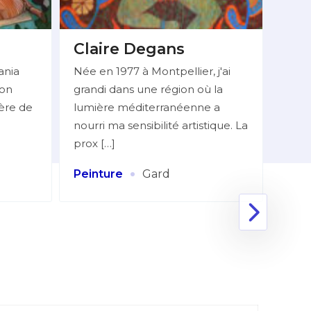
Claire Degans
BE
Do
ania
Née en 1977 à Montpellier, j'ai
ion
grandi dans une région où la
Mlle
ière de
lumière méditerranéenne a
06 7
nourri ma sensibilité artistique. La
réali
prox […]
figur
Huile
·
Peinture
Gard
Coll