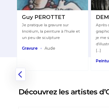
Guy PEROTTET
DEM
Je pratique la gravure sur
Après 
linoléum, la peinture à l'huile et
graphiq
lleur
un peu de sculpture
je me s
d’illus
:
·
Gravure
Aude
[…]
Peintu
nne
Découvrez les artistes d’