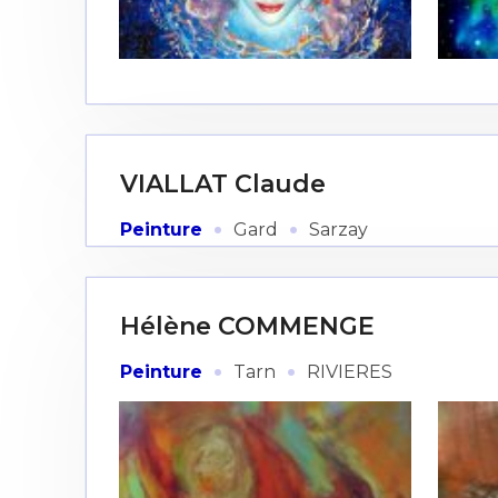
Adresse email
VIALLAT Claude
Nom
·
·
Peinture
Gard
Sarzay
Adresse email
Prénom
Hélène COMMENGE
Nom
Statut / Orga
·
·
Peinture
Tarn
RIVIERES
Prénom
J'accepte l
Statut / Orga