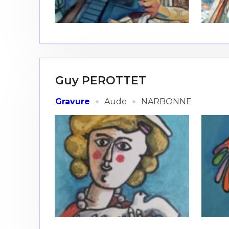
Guy PEROTTET
·
·
Gravure
Aude
NARBONNE