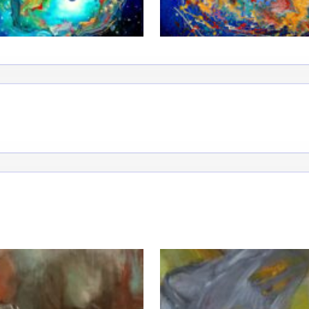
*
*
nisation
es
termes et conditions
nisation