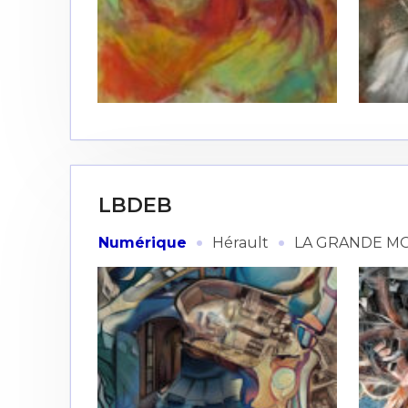
* Champ oblig
J'accepte l
* Champ oblig
LBDEB
·
·
Numérique
Hérault
LA GRANDE M