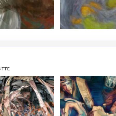
atoire
es
termes et conditions
atoire
OTTE