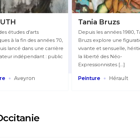
UTH
Tania Bruzs
des études d’arts
Depuis les années 1980, T
ues à la fin des années 70,
Bruzs explore une figurat
uis lancé dans une carrière
vivante et sensuelle, hérit
trateur indépendant : public
la liberté des Néo-
Expressionnistes […]
·
·
re
Aveyron
Peinture
Hérault
Occitanie