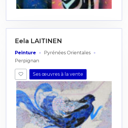
J'accepte les
termes et conditions
* Champ obligatoire
Eela LAITINEN
·
·
Peinture
Pyrénées Orientales
Perpignan
Ses œuvres à la vente