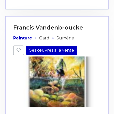
Francis Vandenbroucke
·
·
Peinture
Gard
Sumène
Ses œuvres à la vente