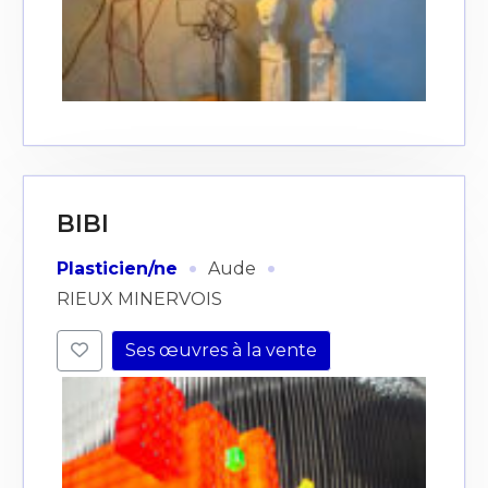
BIBI
·
·
Plasticien/ne
Aude
RIEUX MINERVOIS
Ses œuvres à la vente