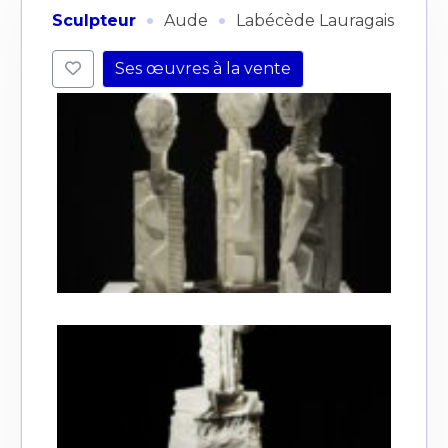
·
·
Sculpteur
Aude
Labécède Lauragais
Ses œuvres à la vente