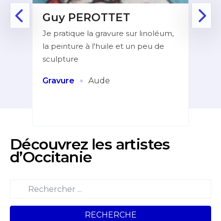
Guy PEROTTET
D
Je pratique la gravure sur linoléum,
Aprè
la peinture à l'huile et un peu de
la f
ur de
sculpture
dans
indé
et
·
Gravure
Aude
Pei
Découvrez les artistes
d’Occitanie
RECHERCHE