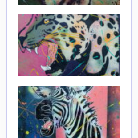
Adresse email*
Nom
Prénom
Adresse email*
Statut / Organisation
Nom
J'accepte les
termes et conditions
Prénom
* Champ obligatoire
Statut / Organisation