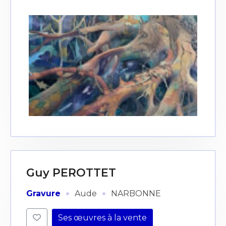
Guy PEROTTET
·
·
Gravure
Aude
NARBONNE
Ses œuvres à la vente