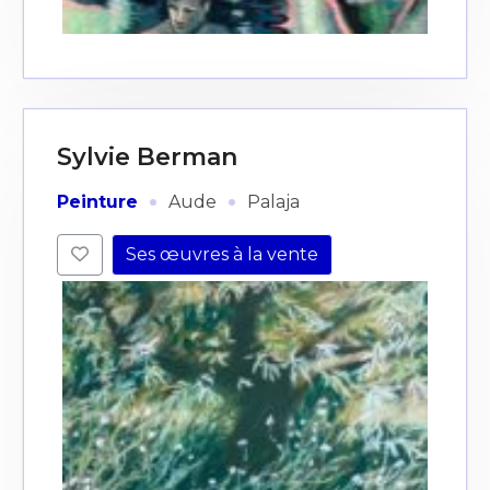
J'accepte les
termes et conditions
* Champ obligatoire
Sylvie Berman
·
·
Peinture
Aude
Palaja
Ses œuvres à la vente