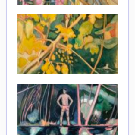
Adresse email*
Nom
Prénom
Adresse email*
Statut / Organisation
Nom
J'accepte les
termes et conditions
Prénom
* Champ obligatoire
Statut / Organisation