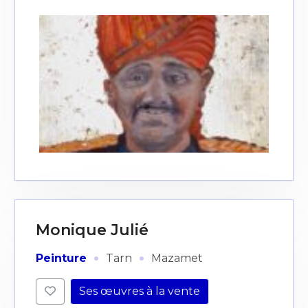
Monique Julié
·
·
Peinture
Tarn
Mazamet
Ses œuvres à la vente