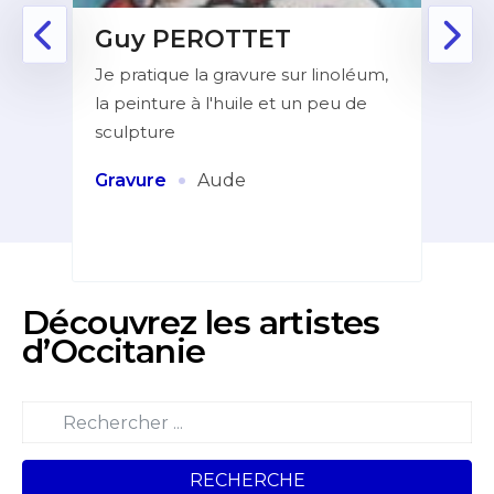
Guy PEROTTET
D
Je pratique la gravure sur linoléum,
Aprè
la peinture à l'huile et un peu de
la f
ur de
sculpture
dans
indé
et
·
Gravure
Aude
Pei
Découvrez les artistes
d’Occitanie
RECHERCHE